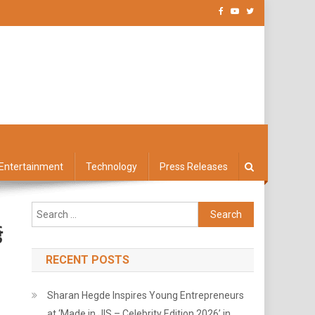
Entertainment
Technology
Press Releases
Search
for:
ड
RECENT POSTS
Sharan Hegde Inspires Young Entrepreneurs
at ‘Made in JIS – Celebrity Edition 2026’ in