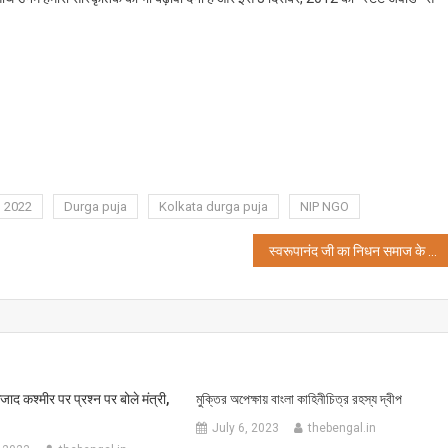
 2022
Durga puja
Kolkata durga puja
NIP NGO
स्वरूपानंद जी का निधन समाज के लिए अपूर्णीय क्षति: डॉ.शशी पंजा
आजाद कश्मीर पर प्रश्न पर बोले मंत्री,
মুক্তির অপেক্ষায় বাংলা কাহিনীচিত্র রহস্য দ্বীপ
July 6, 2023
thebengal.in