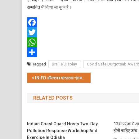
सम्मानित भी किया जा चुका है।
Facebook
Twitter
WhatsApp
Share
Tagged
Braille Display
Covid Safe Durgotsab Award
Post
INIFD
সল্টলেকের ছাত্রদের প্রাক-পূজা নিয়ে একদিনের প্রদর্শনী
navigation
RELATED POSTS
Indian Coast Guard Hosts Two-Day
12वीं परीक्षा में 
Pollution Response Workshop And
होनी चाहिए जांच
Exercise In Odisha