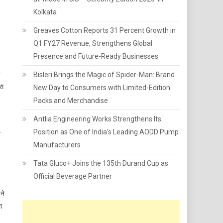
Kolkata
Greaves Cotton Reports 31 Percent Growth in
Q1 FY27 Revenue, Strengthens Global
Presence and Future-Ready Businesses
Bisleri Brings the Magic of Spider-Man: Brand
रा
New Day to Consumers with Limited-Edition
Packs and Merchandise
Antlia Engineering Works Strengthens Its
Position as One of India's Leading AODD Pump
न
Manufacturers
Tata Gluco+ Joins the 135th Durand Cup as
Official Beverage Partner
ने
ा