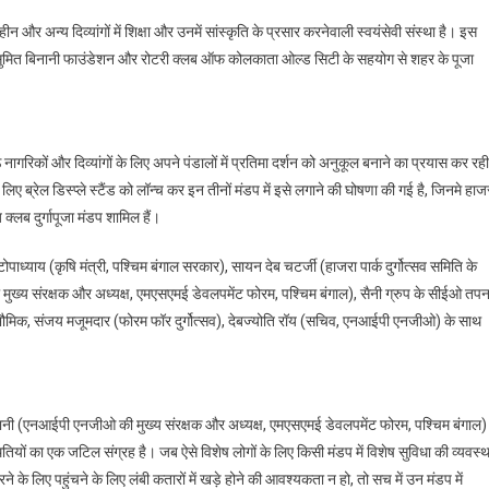
NIP
 और अन्य दिव्यांगों में शिक्षा और उनमें सांस्कृति के प्रसार करनेवाली स्वयंसेवी संस्था है। इस
NGO
मता सुमित बिनानी फाउंडेशन और रोटरी क्लब ऑफ कोलकाता ओल्ड सिटी के सहयोग से शहर के पूजा
द्वारा
दिव्यांगों
और
सीनियर
ठ नागरिकों और दिव्यांगों के लिए अपने पंडालों में प्रतिमा दर्शन को अनुकूल बनाने का प्रयास कर रही
सिटीजन
के
े लिए ब्रेल डिस्प्ले स्टैंड को लॉन्च कर इन तीनों मंडप में इसे लगाने की घोषणा की गई है, जिनमे हाज
लिए
 क्लब दुर्गापूजा मंडप शामिल हैं।
“फ्रेंडली
कोविड
पाध्याय (कृषि मंत्री, पश्चिम बंगाल सरकार), सायन देब चटर्जी (हाजरा पार्क दुर्गोत्सव समिति के
सेफ
ख्य संरक्षक और अध्यक्ष, एमएसएमई डेवलपमेंट फोरम, पश्चिम बंगाल), सैनी ग्रुप के सीईओ तप
दुर्गोत्सव
 भौमिक, संजय मजूमदार (फोरम फॉर दुर्गोत्सव), देबज्योति रॉय (सचिव, एनआईपी एनजीओ) के साथ
अवार्ड
2022”
ानी (एनआईपी एनजीओ की मुख्य संरक्षक और अध्यक्ष, एमएसएमई डेवलपमेंट फोरम, पश्चिम बंगाल) 
ितियों का एक जटिल संग्रह है। जब ऐसे विशेष लोगों के लिए किसी मंडप में विशेष सुविधा की व्यवस्थ
ने के लिए पहुंचने के लिए लंबी कतारों में खड़े होने की आवश्यकता न हो, तो सच में उन मंडप में