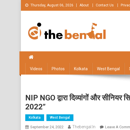
Skip
Thursday, August 06, 2026
About
Contact Us
Priva
to
content
The Bengal
The Bengal website!
Videos
Photos
Kolkata
West Bengal
NIP NGO द्वारा दिव्यांगों और सीनियर सि
2022”
Kolkata
West Bengal
Thebengal.in
September 24, 2022
Leave A Comm