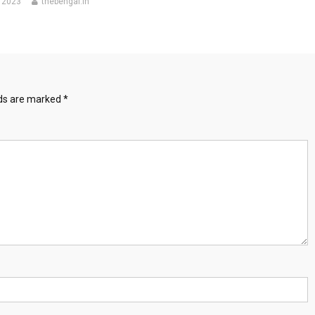
 2023
thebengal.in
lds are marked
*