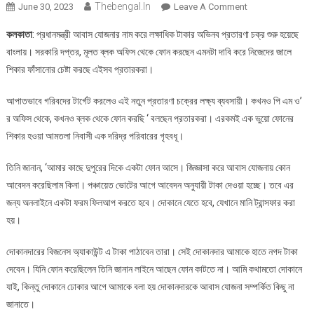
Thebengal.in
On
June 30, 2023
Leave A Comment
আবাস
কলকাতা
: প্রধানমন্ত্রী আবাস যোজনার নাম করে লক্ষাধিক টাকার অভিনব প্রতারণা চক্র শুরু হয়েছে
যোজনার
বাংলায়। সরকারি দপ্তর, মূলত ব্লক অফিস থেকে ফোন করছেন এমনটা দাবি করে নিজেদের জালে
নামে
শিকার ফাঁসানোর চেষ্টা করছে এইসব প্রতারকরা।
অভিনব
প্রতারণা
আপাতভাবে গরিবদের টার্গেট করলেও এই নতুন প্রতারণা চক্রের লক্ষ্য ব্যবসায়ী। কখনও পি এম ও’
চক্র
র অফিস থেকে, কখনও ব্লক থেকে ফোন করছি ‘ বলছেন প্রতারকরা। এরকমই এক ভুয়ো ফোনের
শিকার হওয়া আমতলা নিবাসী এক দরিদ্র পরিবারের গৃহবধূ।
তিনি জানান, ‘আমার কাছে দুপুরের দিকে একটা ফোন আসে। জিজ্ঞাসা করে আবাস যোজনায় কোন
আবেদন করেছিলাম কিনা। পঞ্চায়েত ভোটের আগে আবেদন অনুযায়ী টাকা দেওয়া হচ্ছে। তবে এর
জন্য অনলাইনে একটা ফরম ফিলআপ করতে হবে। দোকানে যেতে হবে, যেখানে মানি ট্রান্সফার করা
হয়।
দোকানদারের বিজনেস অ্যাকাউন্ট এ টাকা পাঠাবেন তারা। সেই দোকানদার আমাকে হাতে নগদ টাকা
দেবেন। যিনি ফোন করেছিলেন তিনি জানান লাইনে আছেন ফোন কাটতে না। আমি কথামতো দোকানে
যাই, কিন্তু দোকানে ঢোকার আগে আমাকে বলা হয় দোকানদারকে আবাস যোজনা সম্পর্কিত কিছু না
জানাতে।