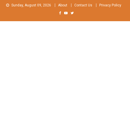
Skip
Sunday, August 09, 2026
About
Contact Us
Privacy Policy
to
content