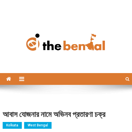
The Bengal
The Bengal website!
আবাস যোজনার নামে অভিনব প্রতারণা চক্র
Kolkata
West Bengal