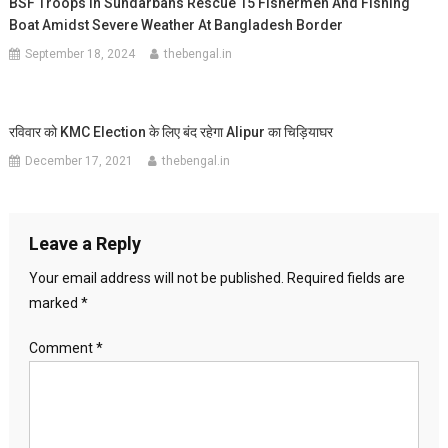
BSF Troops In Sundarbans Rescue 15 Fishermen And Fishing
Boat Amidst Severe Weather At Bangladesh Border
September 18, 2024
thebengal.in
रविवार को KMC Election के लिए बंद रहेगा Alipur का चिड़ियाघर
December 17, 2021
thebengal.in
Leave a Reply
Your email address will not be published.
Required fields are
marked
*
Comment
*