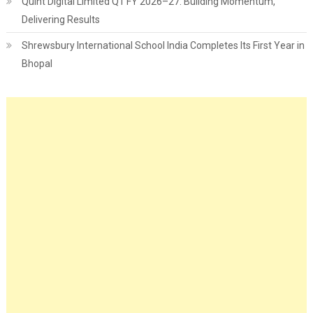
Quint Digital Limited Q1 FY 2026–27: Building Momentum,
Delivering Results
Shrewsbury International School India Completes Its First Year in
Bhopal