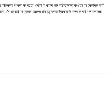
िशेषज्ञों
कोलकाता में भारत की बढ़ती आबादी के भविष्य और जेरोन्टोलॉजी के क्षेत्र पर एक पैनल चर्चा
े
ौतियों और अवसरों पर प्रकाश डालना और वृद्धावस्था देखभाल के महत्व के बारे में जागरूकता
ुजुर्ग
आबादी
े
विष्य
और
ुर्व्यवहार
जागरूकता
पर
प्रकाश
डाला