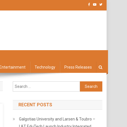
Entertainment
Technology
Press Releases
Search
for:
RECENT POSTS
Galgotias University and Larsen & Toubro –
L&T EduTech Launch Industry Integrated