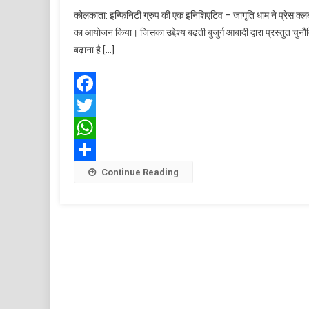
व
कोलकाता: इन्फिनिटी ग्रुप की एक इनिशिएटिव – जागृति धाम ने प्रेस क्लब 
न
का आयोजन किया। जिसका उद्देश्य बढ़ती बुजुर्ग आबादी द्वारा प्रस्तुत चुन
ब
बढ़ाना है […]
क
भ
Facebook
द
Twitter
WhatsApp
Share
Continue Reading