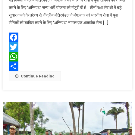
नई दिल्ली: केंद्रीय मंत्रिमंडल ने मंगलवार को भारतीय सेना में युवा सैनिकों को शामिल
ने
करने के लिए ‘अग्निपथ’ सैन्य भर्ती योजना को मंजूरी दी है। तीनों रक्षा सेवाओं में बड़े
सशस्त्र
सुधार करने के उद्देश्य से, केंद्रीय मंत्रिमंडल ने मंगलवार को भारतीय सेना में युवा
बलों
सैनिकों को शामिल करने के लिए ‘अग्निपथ’ नामक एक आकर्षक सैन्य […]
में
युवाओं
की
भर्ती
Facebook
के
Twitter
लिए
‘अग्निपथ’
WhatsApp
योजना
Share
Continue Reading
को
दी
मंजूरी;
भर्ती
रैलियां
90
दिनों
में
होंगी