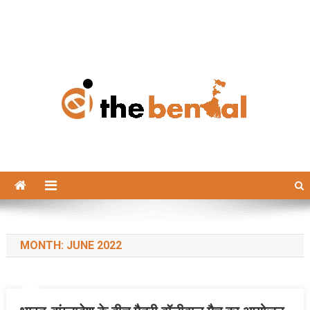
The Bengal
The Bengal website!
MONTH:
JUNE 2022