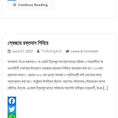
Share
Continue Reading
স্বেচ্ছায় রক্তদান শিবিরে
Thebengal.in
On
June 27, 2022
Leave A Comment
স্বেচ্ছায়
কলকাতা: উওর বরানগর ৮ নং ওয়ার্ড ত্রিনমুল কংগ্রেস ছাত্র পরিষদ ও সহযোগীতা মা
রক্তদান
ভবতারিণী সেবাশ্রম উদ্যোগে স্বেচ্ছায় রক্তদান শিবিরে আয়োজন করা হয়। ১০০জন
শিবিরে
রক্তদান করেন। এছাড়া ৩০০, জন দুঃস্থ অসহায় ও প্রতিবন্ধী ভাই বোনেদের জন্য
অন্যপ্রদান করা হয়। অনুষ্ঠানে উপস্থিত ছিলেন বরানগর পৌরসভার পৌরপ্রধান অপনা
মৌলিক, উত্তর ২৪জেলা ত্রিনমুল ছাত্র পরিষদের সভাপতি বানীব্রত চক্রবর্তী, উওর […]
Facebook
Twitter