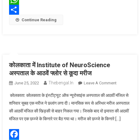
WhatsApp
Share
Continue Reading
कोलकाता में Institute of NeuroScience
अस्पताल के आठवें फ्लोर से कूदा मरीज
Thebengal.in
On
June 25, 2022
Leave A Comment
कोलकाता
कोलकाता: कोलकाता के इंस्टीट्यूट ऑफ न्यूरोसाइंस अस्पताल की आठवीं मंजिल से
में
शनिवार सुबह एक मरीज ने छलांग लगा दी। मानसिक रूप से अस्थिर मरीज अस्पताल
Institute
की आठवीं मंजिल की खिड़की से बाहर निकल गया। जिसके बाद वो इमारत की आठवीं
Of
मंजिल पर एक छज्जे के किनारे पर बैठ गया था। मरीज को छज्जे के किनारे […]
NeuroScienc
अस्पताल
के