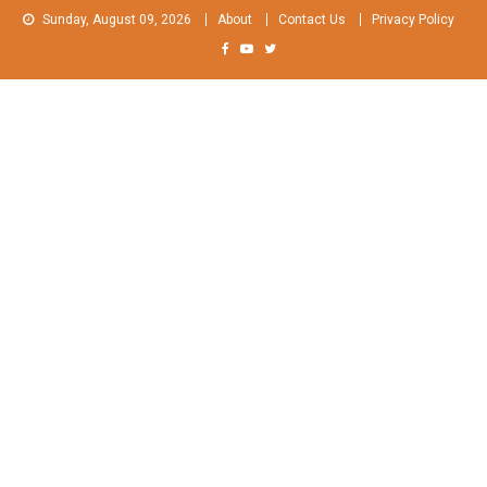
Skip
Sunday, August 09, 2026
About
Contact Us
Privacy Policy
to
content