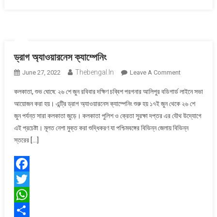
ড্রাগ অ্যাওয়ারনেস ক্যাম্পেনিং
Thebengal.in
On
June 27, 2022
Leave A Comment
ড্রাগ
কলকাতা, শুভ ঘোষে: ২৬ শে জুন রবিবার দক্ষিণ চব্বিশ পরগনার আলিপুর বডিগার্ড লাইনে সভা
অ্যাওয়ারনেস
আয়োজন করা হয়। এন্ট্রি ড্রাগ অ্যাওয়ারনেস ক্যাম্পেনিং শুরু হয় ১৭ই জুন থেকে ২৬ শে
ক্যাম্পেনিং
জুন পর্যন্ত সারা কলকাতা জুড়ে। কলকাতা পুলিশ ও ক্রেতা সুরক্ষা দপ্তর এর যৌথ উদ্যোগে
এই প্রচেষ্টা। মূলত নেশা মুক্ত করা শুদ্ধিকরণ যা পশ্চিমবঙ্গের বিভিন্ন জেলায় বিভিন্ন
স্তরের […]
Facebook
Twitter
WhatsApp