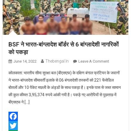
शुरू
BSF ने भारत-बांग्लादेश बॉर्डर से 6 बांग्लादेशी नागरिकों
को पकड़ा
Thebengal.in
On
June 14, 2022
Leave A Comment
BSF
कोलकाता: भारतीय सीमा सुरक्षा बल (बीएसएफ) के दक्षिण बंगाल फ्रंटियर के जवानों
ने
ने भारत-बांग्लादेश सीमावर्ती इलाके से 06 बंगलादेशी तस्करों को 221 फेंसेडिल
भारत-
बोतलों और 10 पैकेट मछली के अंड्डों के साथ पकड़ा है। इनके पास से जब्त सामान
बांग्लादेश बॉर्डर
की कुल कीमत 3,95,374 रुपये आंकी गयी है। पकड़े गए आरोपियों से पूछताछ में
से
6
बीएसएफ ने […]
बांग्लादेशी
नागरिकों
को
Facebook
पकड़ा