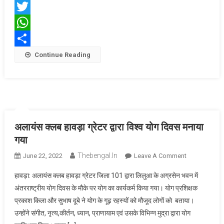
आठवें
Facebook
फ्लोर
Twitter
से
कूदा
WhatsApp
मरीज
Share
Continue Reading
अलायंस क्लब हावड़ा ग्रेटर द्वारा विश्व योग दिवस मनाया
गया
Thebengal.in
On
June 22, 2022
Leave A Comment
अलायंस
हावड़ा: अलायंस क्लब हावड़ा ग्रेटर जिला 101 द्वारा लिलुआ के अग्रसेन भवन में
क्लब
अंतरराष्ट्रीय योग दिवस के मौके पर योग का कार्यकर्म किया गया। योग प्रशिक्षक
हावड़ा
प्रकाश किला और सुभाष दूबे ने योग के गूढ़ रहस्यों को मौजूद लोगों को बताया।
ग्रेटर
उन्होंने संगीत, नृत्य,कीर्तन, ध्यान, प्राणायाम एवं उसके विभिन्न मुद्रा द्वारा योग
द्वारा