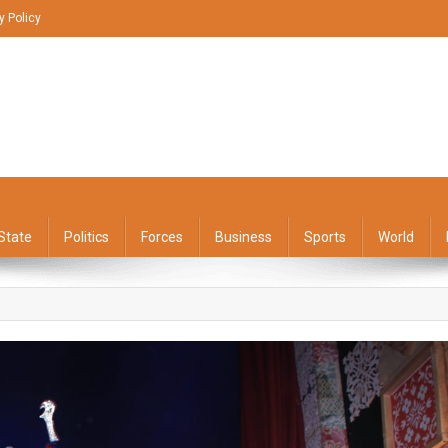
y Policy
State
Politics
Forces
Business
Sports
World