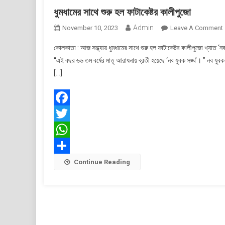
ধুমধামের সাথে শুরু হল ফাটাকেষ্টর কালীপুজো
Admin
November 10, 2023
Leave A Comment
ধ
কোলকাতা : আজ সন্ধ্যায় ধুমধামের সাথে শুরু হল ফাটাকেষ্টর কালীপুজো খ্যাত ‘নব
স
“এই বছর ৬৬ তম বর্ষের মাতৃ আরাধনায় ব্রতী হয়েছে ‘নব যুবক সঙ্ঘ’। ” নব যুবক 
শ
[…]
ফ
ক
Facebook
Twitter
WhatsApp
Share
Continue Reading