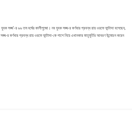
On
ুমধামের
 যুবক সঙ্ঘ’-র ৬৬ তম বর্ষের কালীপুজো। নব যুবক সঙ্ঘ-র কর্ণধার প্রবন্ধ রায় ওরফে ফান্টাদা বলেছেন,
াথে
সঙ্ঘ-র কর্ণধার প্রবন্ধ রায় ওরফে ফান্টাদা-কে পাশে নিয়ে এখানকার মাতৃমূর্তির আবরণ উন্মোচন করেন
ুরু
হল
াটাকেষ্টর
ালীপুজো