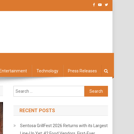
Entertainment
Technology
Press Releases
Search
for:
RECENT POSTS
Sentosa GrillFest 2026 Returns with its Largest
Line-Up Yet: 42 Food Vendors, First-Ever