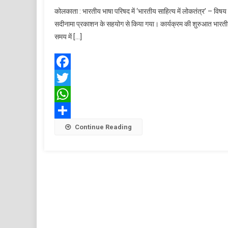
‘भारतीय
कोलकाता : भारतीय भाषा परिषद में ‘भारतीय साहित्य में लोकतंत्र’ –
साहित्य
सदीनामा प्रकाशन के सहयोग से किया गया। कार्यक्रम की शुरुआत भारतीय 
में
समय में […]
लोकतंत्
–
एक
संवाद’
Facebook
भारतीय
Twitter
भाषा
परिषद
WhatsApp
में
Share
Continue Reading
आयोजि