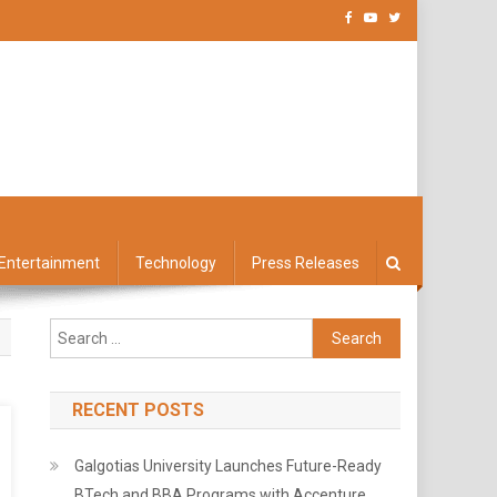
Entertainment
Technology
Press Releases
Search
for:
RECENT POSTS
Galgotias University Launches Future-Ready
BTech and BBA Programs with Accenture