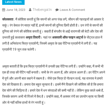
Latest News
Thebengal.in
On
June 18, 2023
Leave A Comment
रंगों
कोलकाता
: मैं कोशिश करती हूं कि सपनों को अगर पंख लगें, जीवन की गहराइयों को आकार दे
में
सकूं। रंग केवल रंग मात्र नहीं हैं, इनमें सपनों की दुनिया छिपी होती है। उन रंगों से सपनों की
छिपी
दुनिया को रंगने की कोशिश करती हूं। कहती हैं बंगलौर से आईं वाराणसी की बेटी और देश की
होती
उभरती हुई कलाकार
अमृता तिवारी
। यहां पर
अकादमी ऑफ फाइन आर्ट्स
के सेंट्रल हाल में
है
सपनों
लगी है अभिवंदना चित्र प्रदर्शनी, जिसमें अमृता के छह पेंटिंग्स प्रदर्शनी में लगी हैं। यह
की
प्रदर्शनी 19 जून तक चलेगी।
दुनिया,
सपनों
को
अमृता बताती हैं कि इस चित्र प्रदर्शनी में उनकी छह पेंटिंग्स लगी हैं। उन्होंने कहा, मैं कभी भी
हकीकत
एक ही तरह की पेंटिंग नहीं बनाती। सभी के रंग अलग हैं, और अंदाज अलग हैं। हर पेंटिंग अपने
में
में पूर्ण और अपनी बात कहने में सक्षम है। जैसे एक चित्र है गोल्डन वर्ल्ड, यह वास्तव मे हमारे
उतारने
देश को दिखाता है। हमारा देश बहुत सुनहरा है। इसमें मैंने दिखाने की कोशिश की है कि हमारा
की
देश सोने की चिड़िया है। हमारे देश में धन संपदाओं की कमी नहीं है। लेकिन कुछ काले धब्बे हैं,
कोशिश
जिसके कारण अभी भी पिंजरे में कैद है। उन्होंने कहा, मैं अक्सर रंगों का उपयोग ब्रश या किसी
करती
ओर से नहीं बल्कि हाथों से रंग भरती हूं।
हूं: