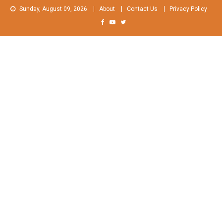
Skip
Sunday, August 09, 2026
About
Contact Us
Privacy Policy
to
content