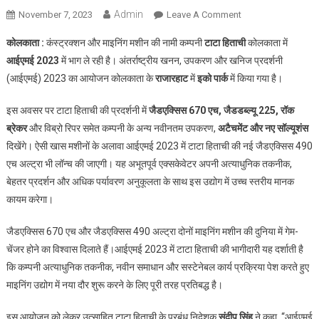
Admin
On
November 7, 2023
Leave A Comment
टाटा
कोलकाता :
कंस्ट्रक्शन और माइनिंग मशीन की नामी कम्पनी
टाटा हिताची
कोलकाता में
हिताची
आईएमई 2023
में भाग ले रही है। अंतर्राष्ट्रीय खनन, उपकरण और खनिज प्रदर्शनी
ने
(आईएमई) 2023 का आयोजन कोलकाता के
राजारहाट
में
इको पार्क
में किया गया है।
कोलकाता
में
इस अवसर पर टाटा हिताची की प्रदर्शनी में
जैडएक्सिस 670 एच, जैडडब्ल्यू 225, रॉक
आईएमई
ब्रेकर
और विब्रो रिपर समेत कम्पनी के अन्य नवीनतम उपकरण,
अटैचमेंट और नए सॉल्यूशंस
2023
में
दिखेंगे। ऐसी खास मशीनों के अलावा आईएमई 2023 में टाटा हिताची की नई जैडएक्सिस 490
इनोवेशन
एच अल्ट्रा भी लॉन्च की जाएगी। यह अभूतपूर्व एक्सकेवेटर अपनी अत्याधुनिक तकनीक,
का
बेहतर प्रदर्शन और अधिक पर्यावरण अनुकूलता के साथ इस उद्योग में उच्च स्तरीय मानक
प्रदर्शन
कायम करेगा।
किया
जैडएक्सिस 670 एच और जैडएक्सिस 490 अल्ट्रा दोनों माइनिंग मशीन की दुनिया में गेम-
चेंजर होने का विश्वास दिलाते हैं।आईएमई 2023 में टाटा हिताची की भागीदारी यह दर्शाती है
कि कम्पनी अत्याधुनिक तकनीक, नवीन समाधान और सस्टेनेबल कार्य प्रक्रिया पेश करते हुए
माइनिंग उद्योग में नया दौर शुरू करने के लिए पूरी तरह प्रतिबद्ध है।
इस आयोजन को लेकर उत्साहित टाटा हिताची के प्रबंध निदेशक
संदीप सिंह
ने कहा, ‘‘आईएमई