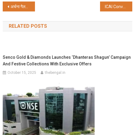
Post
अर्चना गैलरी में द्वितीय वर्ष की कला प्रदर्शनी
ICAI Convocation 2023 in 12 Locations Nationwide
navigation
RELATED POSTS
Senco Gold & Diamonds Launches ‘Dhanteras Shagun’ Campaign
And Festive Collections With Exclusive Offers
October 15, 2025
thebengal.in