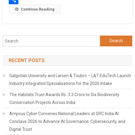
2022”
Share
Continue Reading
बेटियों
का
हुआ
सम्मान
Search
for:
RECENT POSTS
Galgotias University and Larsen & Toubro – L&T EduTech Launch
Industry Integrated Specialisations for the 2026 Intake
The Habitats Trust Awards Rs. 3.3 Crore to Six Biodiversity
Conservation Projects Across India
Ampcus Cyber Convenes National Leaders at GRC India AI
Conclave 2026 to Advance AI Governance, Cybersecurity, and
Digital Trust