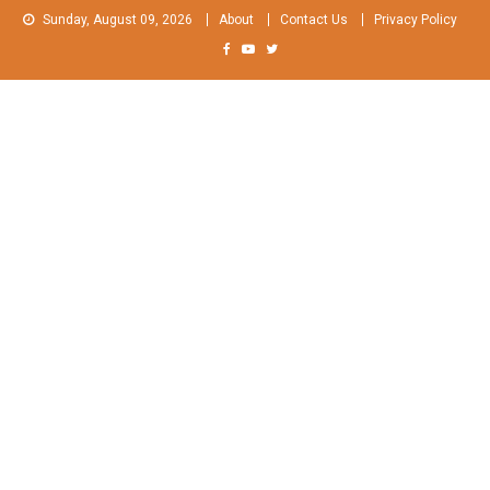
Skip
Sunday, August 09, 2026
About
Contact Us
Privacy Policy
to
content