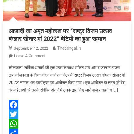
आजादी का अमृत महोत्सव पर “राष्ट्र विजय उत्सव
बंग्लार सोनार मां 2022” बेटियों का हुआ सम्मान
Thebengal.in
September 12, 2022
On
Leave A Comment
आजादी
कोलकाता: शर्मिष्ठा आचार्य की एक पहल के साथ अंकित साव और द जंक्शन हाउस
का
द्वारा कोलकाता के विश्व बांग्ला कन्वेंशन सेंटर में ‘राष्ट्र विजय उत्सव बांग्लार सोनार मां
अमृत
2022’ नामक भव्य कार्यक्रम का आयोजन किया गया। इस आयोजन के तहत पूरे देश
महोत्सव
की महिलाओं को उनके संबंधित क्षेत्रों में उनके द्वारा किए जाने वाले सराहनीय […]
पर
“राष्ट्र
विजय
उत्सव
Facebook
बंग्लार
Twitter
सोनार
मां
WhatsApp