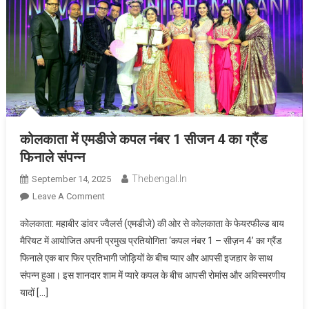
कोलकाता में एमडीजे कपल नंबर 1 सीजन 4 का ग्रैंड
फिनाले संपन्न
Thebengal.in
September 14, 2025
On
Leave A Comment
कोलकाता
कोलकाता: महाबीर डांवर ज्वैलर्स (एमडीजे) की ओर से कोलकाता के फेयरफील्ड बाय
में
मैरियट में आयोजित अपनी प्रमुख प्रतियोगिता ‘कपल नंबर 1 – सीज़न 4’ का ग्रैंड
एमडीजे
फिनाले एक बार फिर प्रतिभागी जोड़ियों के बीच प्यार और आपसी इजहार के साथ
कपल
संपन्न हुआ। इस शानदार शाम में प्यारे कपल के बीच आपसी रोमांस और अविस्मरणीय
नंबर
1
यादों […]
सीजन