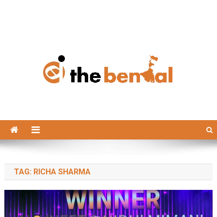
The Bengal
The Bengal website!
TAG:
RICHA SHARMA