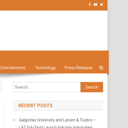
Entertainment
Technology
Press Releases
Search
for:
RECENT POSTS
Galgotias University and Larsen & Toubro –
L&T EduTech Launch Industry Integrated