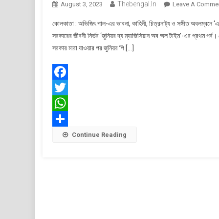
Thebengal.in
August 3, 2023
Leave A Comme
কোলকাতা : অভিজিৎ পাল-এর ভাবনা, কাহিনী, চিত্রনাট্য ও সঙ্গীত অবলম্বনে ‘
সরকারের জীবনী নির্ভর ‘জুনিয়র দ্য ম্যাজিসিয়ান অব অল টাইম’-এর প্রথম পর্
সরকার মারা যাওয়ার পর জুনিয়র পি […]
Facebook
Twitter
WhatsApp
Share
Continue Reading