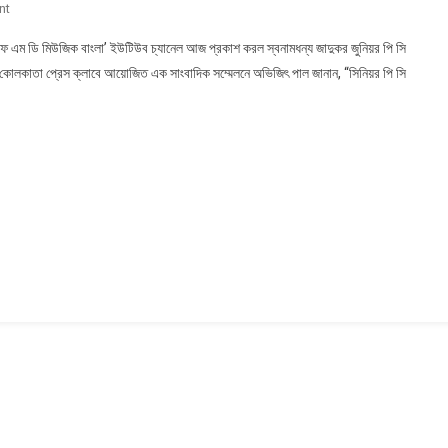
On
nt
অভিজিৎ
এফ এম ডি মিউজিক বাংলা’ ইউটিউব চ্যানেল আজ প্রকাশ করল স্বনামধন্য জাদুকর জুনিয়র পি সি
পাল-
ব। কোলকাতা প্রেস ক্লাবে আয়োজিত এক সাংবাদিক সম্মেলনে অভিজিৎ পাল জানান, “সিনিয়র পি সি
এর
ভাবনা,
কাহিনী,
চিত্রনাট্য
ও
সঙ্গীত
অবলম্বনে
‘এফ
এম
ডি
মিউজিক
বাংলা’
ইউটিউব
চ্যানেল
আজ
প্রকাশ
হলো