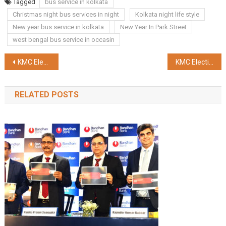
Tagged
bus service in kolkata
Christmas night bus services in night
Kolkata night life style
New year bus service in kolkata
New Year In Park Street
west bengal bus service in occasin
Post
KMC Election में हिंसा की घटनाओं को लेकर हाईकोर्ट पहुंची बीजेपी और माकपा, 23 दिसंबर को सुनवाई
KMC Election में हिंसा एंव धांधली के विरोध में सड़कों पर उतरी BJP
navigation
RELATED POSTS