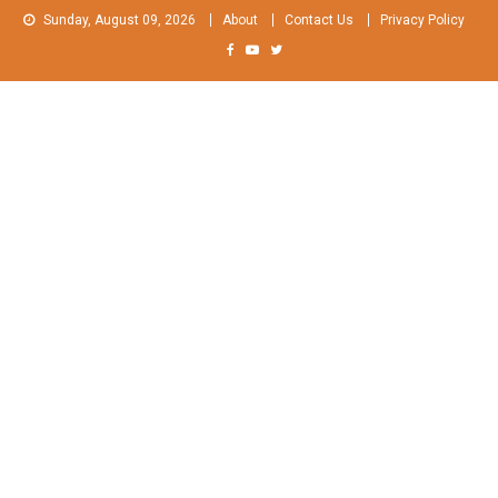
Skip
Sunday, August 09, 2026
About
Contact Us
Privacy Policy
to
content