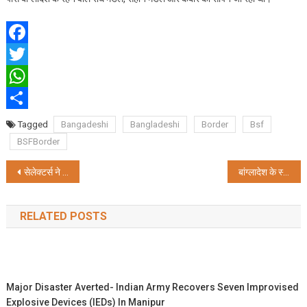
Facebook
Twitter
WhatsApp
Share
Tagged
Bangadeshi
Bangladeshi
Border
Bsf
BSFBorder
Post
सेलेक्टर्स ने एक साथ 4 प्लेयर्स को बाहर किया
बांग्लादेश के स्वतंत्रता दिवस पर BSF और BGB ने मिठाइयों का किया आदान-प्रदान
navigation
RELATED POSTS
Major Disaster Averted- Indian Army Recovers Seven Improvised
Explosive Devices (IEDs) In Manipur