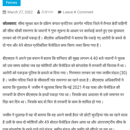
Forces
Admin
On
March 27, 2022
Leave A Comment
BSF
कोलकाता:
सीमा सुरक्षा बल के दक्षिण बंगाल फ्रंटियर अंतर्गत नदिया जिले में तैनात 8वीं वाहिनी
ने
की सीमा चौकी रामनगर के जवानों ने गुप्त सूचना के आधार पर कार्रवाई करते हुए एक कुख्यात
जमानत
तस्कर को रंगे हाथों पकड़ा है। बीएसेफ अधिकारियों ने बताया कि पकड़े गए आरोपी के कब्जे से
पर
दो गाय और 49 बोतल प्रतिबंधित फेंसेडिल कफ सिरप जब्त किया गया है।
रिहा
कुख्यात
बीएसएफ ने अपने एक बयान में बताय कि शनिवार की सुबह लगभग 4:40 बजे जवानों ने युवक
तस्कर
को
को उस समय दबोचा जब वह मवेशियों और फेंसेडिल को बांग्लादेश में तस्करी की फिराक में था।
तस्करी
आरोपी को पकड़क पुलिस के हवाले क दिया गया। गिरफ्तार तस्कर का नाम जसीम मंडल (30)
करते
है। जसीम नदिया जिले के सीमावर्ती गांव रामनगर का रहने वाला है। बीएसएफ अधिकारियों ने
रंगे
बताया कि पूछताछ में जसीम ने खुलासा किया कि मई 2021 में वह याबा और फेंसेडिल की
हाथों
तस्करी के दौरान बीएसएफ के हाथों पकड़ा गया था। जिसके बाद अदालत से उसे जमानत पर
पकड़ा
रिहा कर दिय था। जिसके बाद वो फिर से तस्करी के काम के शामिल हो गया।
जसीम ने पूछतछ में यह भी बताया कि वह अपने साथी हैदर जो छोटी चुपड़िया गांव का रहने वाला
है उसी के साथ दो मवेशियों और 49 बोतल फेंसेडिल लेकर आया था और अंतरराष्ट्रीय सीमा के
पास बांग्लादेश के रहने वाले राधे मंडल, सहीन मंडल और कबीर को सौंपने जा रहा था।