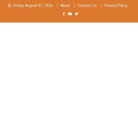
Skip
Friday, August 07, 2026
About
Contact Us
Privacy Policy
to
content