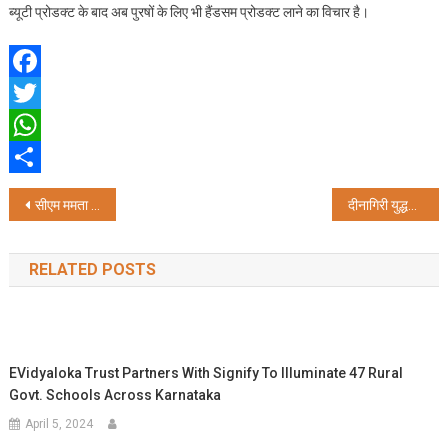
ब्यूटी प्रोडक्ट के बाद अब पुरषों के लिए भी हैंडसम प्रोडक्ट लाने का विचार है।
Facebook
Twitter
WhatsApp
Share
Post
सीएम ममता बनर्जी की सुरक्षा में सेंध, रात भार रहा सीएम के आवास में ￼
दीनागिरी युद्धपोत का रक्षा मंत्री कोलकाता में करेंगे जलावतरण
navigation
RELATED POSTS
EVidyaloka Trust Partners With Signify To Illuminate 47 Rural
Govt. Schools Across Karnataka
April 5, 2024