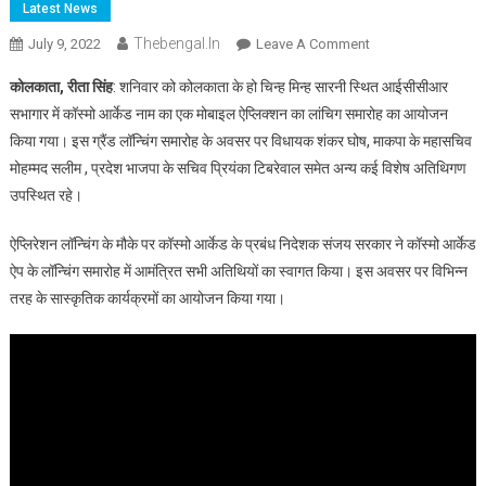
Latest News
Thebengal.in
On
July 9, 2022
Leave A Comment
महिलाओं
कोलकाता, रीता सिंह
: शनिवार को कोलकाता के हो चिन्ह मिन्ह सारनी स्थित आईसीसीआर
में
सभागार में कॉस्मो आर्केड नाम का एक मोबाइल ऐप्लिक्शन का लांचिग समारोह का आयोजन
मोबाइल
किया गया। इस ग्रैंड लॉन्चिंग समारोह के अवसर पर विधायक शंकर घोष, माकपा के महासचिव
ऐप
मोहम्मद सलीम , प्रदेश भाजपा के सचिव प्रियंका टिबरेवाल समेत अन्य कई विशेष अतिथिगण
से
ब्यूटी
उपस्थित रहे।
प्रोडक्ट
खरीदने
ऐप्लिरेशन लॉन्चिंग के मौके पर कॉस्मो आर्केड के प्रबंध निदेशक संजय सरकार ने कॉस्मो आर्केड
की
ऐप के लॉन्चिंग समारोह में आमंत्रित सभी अतिथियों का स्वागत किया। इस अवसर पर विभिन्न
चाह
तरह के सास्कृतिक कार्यक्रमों का आयोजन किया गया।
बड़ी