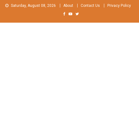
Skip
Saturday, August 08, 2026
About
Contact Us
Privacy Policy
to
content