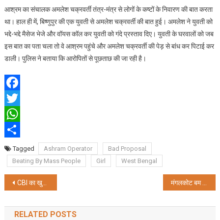
आश्रम का संचालक अमलेश चक्रवर्ती तंत्र-मंत्र से लोगों के कष्टों के निवारण की बात करता
अभद्र
प्रस्ताव
था। हाल ही में, बिष्णुपुर की एक युवती से अमलेश चक्रवर्ती की बात हुई। अमलेश ने युवती को
भद्दे-भद्दे मैसेज भेजे और वॉयस कॉल कर युवती को गंदे प्रस्ताव दिए। युवती के घरवालों को जब
इस बात का पता चला तो वे आश्रम पहुंचे और अमलेश चक्रवर्ती की पेड़ से बांध कर पिटाई कर
डाली। पुलिस ने बताया कि आरोपितों से पूछताछ की जा रही है।
Facebook
Twitter
WhatsApp
Share
Tagged
Ashram Operator
Bad Proposal
Beating By Mass People
Girl
West Bengal
Post
CBI का खुलासा, पार्थ के करीबी प्रसन्‍ना ने कई बांग्‍लादेशियों की भी फर्जी तरीके से कराई नियुक्ति
मंगलकोट बम विस्फोट मामले में अनुब्रत की बढ़ सकती हैं मुश्किलें
navigation
RELATED POSTS