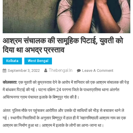
आश्रम संचालक की सामूहिक पिटाई, युवती को
दिया था अभद्र प्रस्ताव
Kolkata
West Bengal
Thebengal.in
On
September 3, 2022
Leave A Comment
आश्रम
कोलकाता:
एक युवती को कुप्रस्ताव देने के आरोप में शनिवार को एक आश्रम संचालक की पेड़
संचालक
में बांधकर पिटाई की गई। घटना दक्षिण 24 परगना जिले के पाथरप्रतिमा थाना अंतर्गत
की
अचिंत्यनगर ग्राम पंचायत इलाके के बिष्णुपुर गांव की है।
सामूहिक
पिटाई,
अंतत: पुलिस मौके पर पहुंचकर आरोपित और उसके दो साथियों को भीड़ से बचाकर थाने ले
युवती
गई। स्थानीय निवासियों के अनुसार बिष्णुपुर में हाल ही में ‘महानमिष्ठाली आश्रम नाम का एक
को
दिया
आश्रम का निर्माण हुआ था। आश्रम में इलाके के लोगों का आना-जाना था।
था