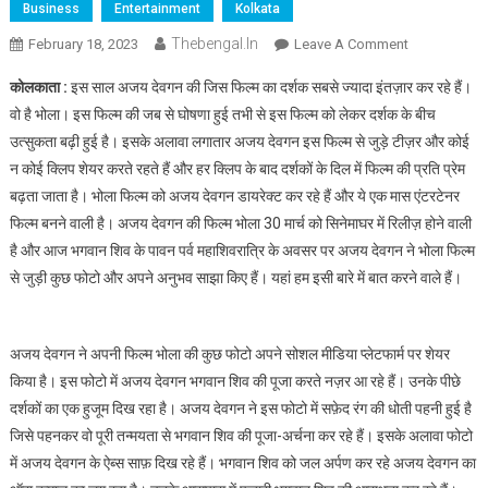
Business
Entertainment
Kolkata
Thebengal.in
On
February 18, 2023
Leave A Comment
महाशिवरात्रि
कोलकाता :
इस साल अजय देवगन की जिस फिल्म का दर्शक सबसे ज्यादा इंतज़ार कर रहे हैं।
पर
वो है भोला। इस फिल्म की जब से घोषणा हुई तभी से इस फिल्म को लेकर दर्शक के बीच
अजय
उत्सुकता बढ़ी हुई है। इसके अलावा लगातार अजय देवगन इस फिल्म से जुड़े टीज़र और कोई
देवगन
न कोई क्लिप शेयर करते रहते हैं और हर क्लिप के बाद दर्शकों के दिल में फिल्म की प्रति प्रेम
की
आई
बढ़ता जाता है। भोला फिल्म को अजय देवगन डायरेक्ट कर रहे हैं और ये एक मास एंटरटेनर
भोला,
फिल्म बनने वाली है। अजय देवगन की फिल्म भोला 30 मार्च को सिनेमाघर में रिलीज़ होने वाली
30
है और आज भगवान शिव के पावन पर्व महाशिवरात्रि के अवसर पर अजय देवगन ने भोला फिल्म
मार्च
से जुड़ी कुछ फोटो और अपने अनुभव साझा किए हैं। यहां हम इसी बारे में बात करने वाले हैं।
को
होगी
रिलीज
अजय देवगन ने अपनी फिल्म भोला की कुछ फोटो अपने सोशल मीडिया प्लेटफार्म पर शेयर
किया है। इस फोटो में अजय देवगन भगवान शिव की पूजा करते नज़र आ रहे हैं। उनके पीछे
दर्शकों का एक हुजूम दिख रहा है। अजय देवगन ने इस फोटो में सफ़ेद रंग की धोती पहनी हुई है
जिसे पहनकर वो पूरी तन्मयता से भगवान शिव की पूजा-अर्चना कर रहे हैं। इसके अलावा फोटो
में अजय देवगन के ऐब्स साफ़ दिख रहे हैं। भगवान शिव को जल अर्पण कर रहे अजय देवगन का