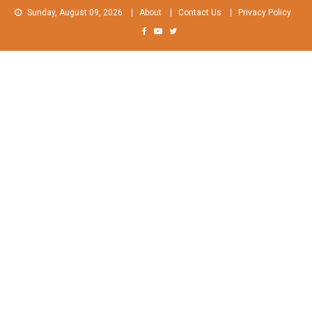
Skip
Sunday, August 09, 2026
About
Contact Us
Privacy Policy
to
content