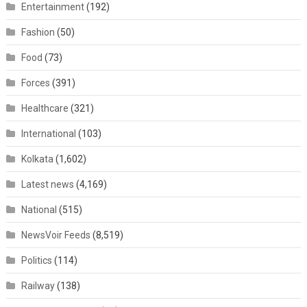
Entertainment
(192)
Fashion
(50)
Food
(73)
Forces
(391)
Healthcare
(321)
International
(103)
Kolkata
(1,602)
Latest news
(4,169)
National
(515)
NewsVoir Feeds
(8,519)
Politics
(114)
Railway
(138)