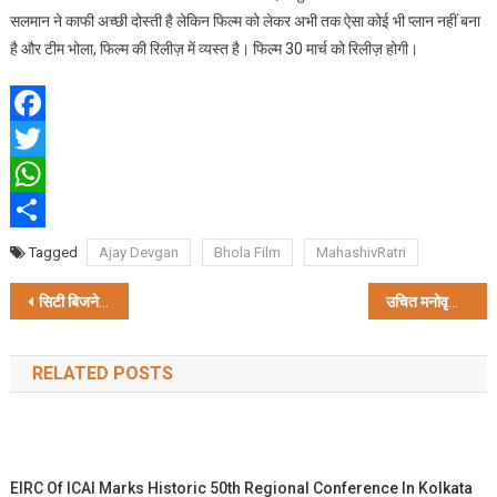
सलमान ने काफी अच्छी दोस्ती है लेकिन फिल्म को लेकर अभी तक ऐसा कोई भी प्लान नहीं बना
है और टीम भोला, फिल्म की रिलीज़ में व्यस्त है। फिल्म 30 मार्च को रिलीज़ होगी।
Facebook
Twitter
WhatsApp
Share
Tagged
Ajay Devgan
Bhola Film
MahashivRatri
Post
सिटी बिजनेस स्कुल ने मैनेजमेंट शिक्षा के क्षेत्र में पूरे किए 15 साल
उचित मनोवृत्ति के लिए क्रियायोग का करें अभ्यास : श्री श्री स्वामी चिदानंद जी
navigation
RELATED POSTS
EIRC Of ICAI Marks Historic 50th Regional Conference In Kolkata