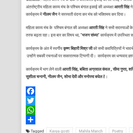
का
अंतर्राष्ट्रीय महिला काव्य मंच के पश्चिम बंगाल इकाई की अध्यक्षा
आरती सिंह
ने
मं
कार्यक्रम में
नीलम जैन
ने सरस्वती वंदना कर मंच को भक्तिमय कर दिया।
के
दक
महिला काव्य मंच के पश्चिम बंगाल की अध्यक्षा
आरती सिंह
ने सभी सदस्याओं के
क
तरफ बढ़ता रहा। इस बार का विषय था, “
भजन संध्या
” कार्यक्रम में उपस्थि
इ
क
कार्यक्रम के अंत में स्वर्गीय
कृष्ण बिहारी मिश्र जी
को सभी कवयित्रियों ने भावभ
म
उन्होंने सबकी रचनाओं पर सकारात्मक टिप्पणी दी। कार्यक्रम का धन्यवाद ज्ञ
का
गो
कार्यक्रम में भाग लेने वाली
आरती सिंह, बबिता अग्रवाल कंवल , सीमा गुप्ता, शशि ल
सम
सुशीला चनानी, नीलम जैन, शोभा देवी और मनोरमा बघेल
है।
Facebook
Twitter
WhatsApp
Share
Tagged
Kavya gosti
Mahila Manch
Poetry