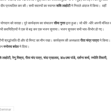
व्य
 दीप प्रज्वलित कर की। सभी सदस्यों का स्वागत
शशि लाहोटी
ने निराले अंदाज में किया। वहीं
च
्षिणी
 योगदान को सराहा। पुरे कार्यक्रम का संचालन
सीमा गुप्ता
द्वारा हुआ। जो धीरे -धीरे अपनी मंजिल 
ोलकाता
त सभी कवयित्रियों ने एक से बढ़ कर एक भजन सुनाया। भजन सुनकर सभी भाव-विभोर हो गए।
काई
ी
ीनी श्रद्धांजलि दी और दो मिनट का मौन रखा। कार्यक्रम की अध्यक्षता
रीता चंद्र पात्रा
ने किया।
ासिक
ापन
व्य
मनोरमा बघेल
ने दिया।
ष्ठी
ाहोटी, रेणु मिश्रा, रीता चंद पात्र, चंदा प्रहलाद, डाoउषा पांडे, दर्शना शर्मा, ज्योति तिवारी,
्पन्न
Seminar