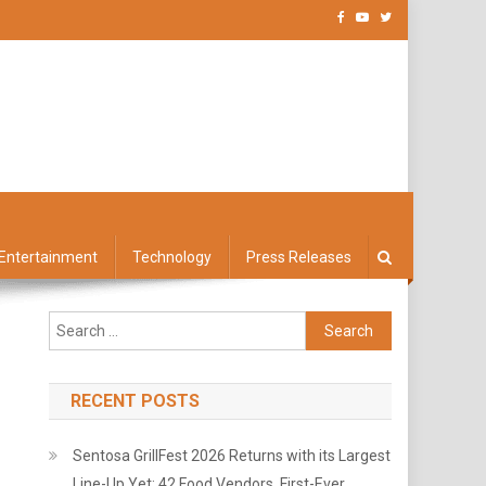
Entertainment
Technology
Press Releases
Search
for:
RECENT POSTS
Sentosa GrillFest 2026 Returns with its Largest
Line-Up Yet: 42 Food Vendors, First-Ever