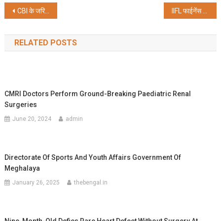
Share
Post
CBI के जरिए ट्रेन हादसे की सच्चाई को दबाना चाहती है केंद्र सरकार : ममता बनर्जी
IIFL फाईनेंस के इश्यू से मिलेगा 9 प्रतिशत तक रिटर्न, जुटाएगा 1500 करोड़ रुपये
navigation
RELATED POSTS
CMRI Doctors Perform Ground-Breaking Paediatric Renal
Surgeries
June 20, 2024
admin
Directorate Of Sports And Youth Affairs Government Of
Meghalaya
January 26, 2025
thebengal.in