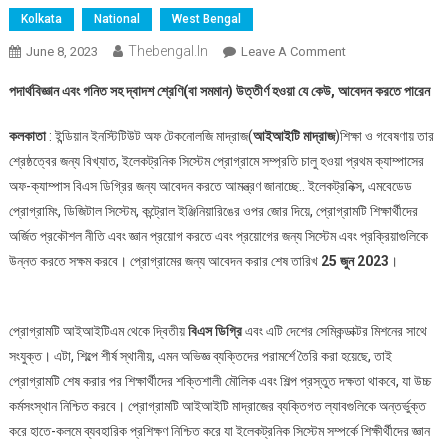
Kolkata
National
West Bengal
Thebengal.in
On
June 8, 2023
Leave A Comment
IIT
পদার্থবিজ্ঞান এবং গনিত সহ দ্বাদশ শ্রেণি(বা সমমান) উত্তীর্ণ হওয়া যে কেউ, আবেদন করতে পারেন
Madras
এই
কলকাতা
: ইন্ডিয়ান ইনস্টিটিউট অফ টেকনোলজি মাদ্রাজ(
আইআইটি মাদ্রাজ
)শিক্ষা ও গবেষণায় তার
প্রথম
শ্রেষ্ঠত্বের জন্য বিখ্যাত, ইলেকট্রনিক সিস্টেম প্রোগ্রামে সম্প্রতি চালু হওয়া প্রথম ক্যাম্পাসের
ইলেকট্রনিক
অফ-ক্যাম্পাস বিএস ডিগ্রির জন্য আবেদন করতে আমন্ত্রণ জানাচ্ছে.. ইলেকট্রনিক্স, এমবেডেড
সিস্টেমে
প্রোগ্রামিং, ডিজিটাল সিস্টেম, কন্ট্রোল ইঞ্জিনিয়ারিঙের ওপর জোর দিয়ে, প্রোগ্রামটি শিক্ষার্থীদের
বিএস
ডিগ্রির
অর্জিত প্রকৌশল নীতি এবং জ্ঞান প্রয়োগ করতে এবং প্রয়োগের জন্য সিস্টেম এবং প্রক্রিয়াগুলিকে
জন্য
উন্নত করতে সক্ষম করবে। প্রোগ্রামের জন্য আবেদন করার শেষ তারিখ
25 জুন 2023
।
আবেদন
করতে
আমন্ত্রণ
প্রোগ্রামটি আইআইটিএম থেকে দ্বিতীয়
বিএস ডিগ্রি
এবং এটি দেশের সেমিকন্ডাক্টর মিশনের সাথে
জানিয়েছে,
সংযুক্ত। এটা, শিল্পে শীর্ষ স্থানীয়, এমন অভিজ্ঞ ব্যক্তিদের পরামর্শে তৈরি করা হয়েছে, তাই
আবেদন
প্রোগ্রামটি শেষ করার পর শিক্ষার্থীদের শক্তিশালী মৌলিক এবং শিল্প প্রস্তুত দক্ষতা থাকবে, যা উচ্চ
করার
কর্মসংস্থান নিশ্চিত করবে। প্রোগ্রামটি আইআইটি মাদ্রাজের ব্যক্তিগত ল্যাবগুলিকে অন্তর্ভুক্ত
শেষ
করে হাতে-কলমে ব্যবহারিক প্রশিক্ষণ নিশ্চিত করে যা ইলেকট্রনিক সিস্টেম সম্পর্কে শিক্ষীর্থীদের জ্ঞান
তারিখ