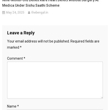
Nine-Month-Old Defies Rare Heart Defect Without Surgery At
Medica Under Sishu Saathi Scheme
May 24, 2025
thebengal.in
Leave a Reply
Your email address will not be published.
Required fields are
marked
*
Comment
*
Name
*