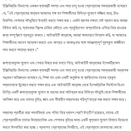
ইঞ্জিনিয়ারিং বিভাগের একজন ফ্যাকাল্টি সদস্য এবং সদ্য চালু হওয়া প্রোগ্রামের সমন্বয়কারী বলেছেন
যে, “এই প্রোগ্রামের মাধ্যমে আমাদের লক্ষ হল শিক্ষার্থীদের বিভিন্ন সুযোগে সজ্জিত করে, চির-
বিকশিত পেশাদার পটভূমিতে উন্নতি করতে সক্ষম করা। একটা ব্যাপক দক্ষতা সেট প্রদান করে আমরা
নিশ্চিত করি যে, স্নাতকরা শিল্পের চাহিদা মেটাতে এবং প্রযুক্তিগত অগ্রগতিকে এগিয়ে নিয়ে য়াওয়ার
জন্য সম্পূর্ণরুপে প্রস্তুত থাকবে। আইআইটি মাদ্রাজে, আমরা ক্ষমতায়নে বিশ্বাস করি, যা আমাদের
শিক্ষার্থীদের আবেগ অন্বেষণ করতে এবং আগ্রহ ও আকাঙ্খার সঙ্গে সামঞ্জস্যপূর্ণ পুরস্কৃত কর্মজীবন
লাভ করতে সাহায্য করবে।”
রুপান্তরমূলক সুযোগ এবং শেখার বিষয়ে কথা বলতে গিয়ে, আইআইটি মাদ্রাজের ইলেকট্রিকেল
ইঞ্জিনিয়ারিং বিভাগের একজন ফ্যাকাল্টি সদস্য এবং সদ্য চালু হওয়া প্রোগ্রামের সমন্বয়কারী অধ্যাপক
শঙ্করণ অনিরুদ্ধন বলেছেন যে, শিক্ষা হল এমন একটি অনুঘটক যা ব্যক্তিদের তাদের প্রকৃত
সম্ভাবনাকে উন্মোচন করতে সক্ষম করে এবং আইআইটি মাদ্রাজ থেকে ইলেকট্রনিক সিস্টেমে বিএস
ডিগ্রি একটি রুপান্তরমূলক সুযোগ যা বয়সের বাধা অতিক্রম করে বিভিন্ন পটভূমি থেকে শিক্ষার্থীদের
আলিঙ্গন করে এবং তাদের বৃদ্ধি, জ্ঞান এবং সীমাহীন সম্ভাবনার পরিপূর্ণ যাত্রা শুরু করতে সক্ষম করে।
সম্ভাব্য প্রার্থীরা যারা পদার্থবিদ্যা এবং গনিত নিয়ে দ্বাদশ শ্রেণি উত্তীর্ণ হয়েছেন, তাদের এই
প্রোগ্রামটিকে তাদের বিদ্যায়তনিক এবং পেশাদার বৃদ্ধির জন্য একটি মূল্যবান সুযোগ হিসাবে বিবেচনা
করতে উৎসাহিত করা হচ্ছে। প্রথাগত প্রোগ্রামের বিপরীতে, এই প্রোগ্রামে যোগদানের কোনো