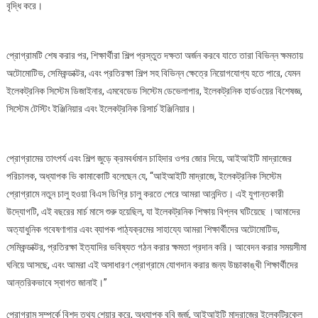
বৃদ্ধি করে।
25
জুন
2023
প্রোগ্রামটি শেষ করার পর, শিক্ষার্থীরা শিল্প প্রস্তুত দক্ষতা অর্জন করবে যাতে তারা বিভিন্ন ক্ষমতায়
অটোমোটিভ, সেমিকন্ডাক্টর, এবং প্রতিরক্ষা শিল্প সহ বিভিন্ন ক্ষেত্রে নিয়োগযোগ্য হতে পারে, যেমন
ইলেকট্রনিক সিস্টেম ডিজাইনার, এমবেডেড সিস্টেম ডেভেলাপার, ইলেকট্রনিক হার্ডওয়ের বিশেষজ্ঞ,
সিস্টেম টেস্টিং ইঞ্জিনিয়ার এবং ইলেকট্রনিক রিসার্চ ইঞ্জিনিয়ার।
প্রোগ্রামের তাৎপর্য এবং শিল্প জুড়ে ক্রমবর্ধমান চাহিদার ওপর জোর দিয়ে, আইআইটি মাদ্রাজের
পরিচালক, অধ্যাপক ভি কামাকোটি বলেছেন যে, “আইআইটি মাদ্রাজে, ইলেকট্রনিক সিস্টেম
প্রোগ্রামে নতুন চালু হওয়া বিএস ডিগ্রি চালু করতে পেরে আমরা আনন্দিত। এই যুগান্তকারী
উদ্যোগটি, এই বছরের মার্চ মাসে শুরু হয়েছিল, যা ইলেকট্রনিক শিক্ষায় বিপ্লব ঘটিয়েছে ।আমাদের
অত্যাধুনিক গবেষণাগার এবং ব্যাপক পাঠ্যক্রমের সাহায্যে আমরা শিক্ষার্থীদের অটোমোটিভ,
সেমিকন্ডাক্টর, প্রতিরক্ষা ইত্যাদির ভবিষ্যত গঠন করার ক্ষমতা প্রদান করি। আবেদন করার সময়সীমা
ঘনিয়ে আসছে, এবং আমরা এই অসাধারণ প্রোগ্রামে যোগদান করার জন্য উচ্চাকাঙ্খী শিক্ষার্থীদের
আন্তরিকভাবে স্বাগত জানাই।”
প্রোগ্রাম সম্পর্কে বিশদ তথ্য শেয়ার করে, অধ্যাপক ববি জর্জ, আইআইটি মাদ্রাজের ইলেকট্রিকেল