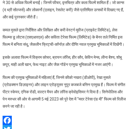
ने 30 से अधिक फिल्में बनाईं। जिनमें फीचर, वृत्तचित्र और कला फिल्में शामिल हैं। जो कान्स
(द थ्री सोल्जर्स) और लोकार्नो (एलाइन, रेसलेट करी) जैसे प्रतिष्ठित उत्सवों में दिखाए गए हैं,
और कई पुरस्कार जीते हैं।
कमल मुसले द्वारा निर्देशित और लिखित और करी वेस्टर्न मूवीज (प्राइवेट लिमिटेड), लेस
फिल्म्स डू लोटस (एसएआरएल) और कविता टेरेसा फिल्म (लिमिटेड) के बैनर तले निर्मित इस
फिल्म में बनिता संधू, जैकलीन फ्रिट्ची-कॉर्नाज़ और दीप्ति नवल प्रमुख भूमिकाओं में दिखेंगी।
इसके अलावा फिल्म में विक्रम कोचर, ब्रायन लॉरेंस, हीर कौर, केविन मेन्स, लीना बैश्य, शोबू
कपूर, माही अली खान, फेथ नाइट और जैक गॉर्डन प्रमुख भूमिकाओं में नजर आएंगी।
फिल्म की प्रमुख भूमिकाओं में महिलाएं हैं, जिनमे कीको नखरा (डीओपी), रेखा मुसले
(प्रोडक्शन डिज़ाइनर) और लाइन प्रोड्यूसर नूपुर कजबजे बत्तिन प्रमुख हैं। फिल्म में संगीत
पीटर स्केयर, एनिक रोडी, वाल्टर मैयर और लॉरेंस क्रेवोइसियर ने दिया है। सिनेपोलिस और
पेन मरुधर की ओर से आगामी 5 मई 2023 को पूरे देश में “मदर टेरेसा एंड मी” फिल्म को रिलीज
करने जा रही है।