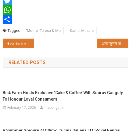
Facebook
Twitter
WhatsApp
Share
Tagged
'Mother Teresa & Me
Kamal Musale
Post
জোডিয়াক সামার ২০২৩ উপস্থাপন করছেপজিটানো লিনেন কালেকশন ইতালীয় রিভিয়েরার আমালফি উপকূলে দেখা গ্রীষ্মের রঙ দ্বারা অনুপ্রাণিত
अमर कुमार पांडे की पुस्तक ए डॉन्स नेमेसिस लॉन्च, निर्माता राकेश डांग और निर्देशक उमेश शुक्ला ने स्क्रीन के लिए पुस्तक के रूपांतर की घोषणा की!
navigation
RELATED POSTS
Bisk Farm Hosts Exclusive ‘Cake & Coffee’ With Sourav Ganguly
To Honour Loyal Consumers
February 17, 2026
thebengal.in
A Summer Sojourn At Ottimo Cucina Italiana, ITC Royal Bengal