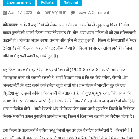
Entertainment
Kolkata
National
Thebengal.in
On
April 17, 2023
Leave A Comment
कमल
कोलकाता:
अनोखी कहानियों को लेकर फिल्म की रचना करनेवाले सुप्रसिद्ध फिल्म निर्माता
मुसले
कमल मुसले की अगली फिल्म ‘मदर टेरेसा एंड मी” तीन असाधारण महिलाओं की एक शक्तिशाली
की
कहानी है। जिनका जीवन आशा, करुणा और प्रेम से जुड़ा हुआ है। फिल्म के निर्माताओं ने ‘मदर
फिल्म
टेरेसा एंड मी’ फिल्म का पहला पोस्टर लॉन्च किया है। फिल्म का पोस्टर लॉन्च होते ही सोशल
‘मदर
टेरेसा
मीडिया में इसकी काफी धूम मची हुई है।
एंड
मी’
यह फिल्म भारत में मदर टेरेसा के प्रारंभिक वर्षों (1940 के दशक के मध्य से) की समाज
का
सेवामूलक कार्यों की कहानी बताती है, इसमें दिखाया गया है कि वह कैसे गरीबों, बीमारों और
पहला
जरूरतमंदों की मदद करने कले हमेशा जुटी रहती थी। इस फिल्म में भारतीय मूल की एक
पोस्टर
ब्रिटिश युवा लड़की कविता की कहानी भी बताई गई है, जो कुछ प्रमुख सवालों के जवाब की
हुआ
तलाश में भारत की यात्रा करती है। देशभर के सिनेमाघरों में यह फिल्म जल्द अंग्रेजी और हिंदी
लॉन्च
भाषा में रिलीज होगी। ‘कैरी वेस्टर्न’ और ‘मिलियंस कैन वॉक’ जैसी सुपरहिट फिल्मों के निर्देशक
स्विस/भारतीय कमल मुसाले ने अपनी इस नई फिल्म में दिलचस्प कहानी का निर्देशन किया है।
इस फिल्म के कलाकारों में बनिता संधू पंजाबी मूल की एक ब्रिटिश अभिनेत्री हैं। जिन्होंने 11
साल की उम्र में अपना करियर शुरू किया था। अपने चरित्र ‘कविता’ के बारे में बात करते हुए