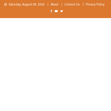
Skip
Saturday, August 08, 2026
About
Contact Us
Privacy Policy
to
content