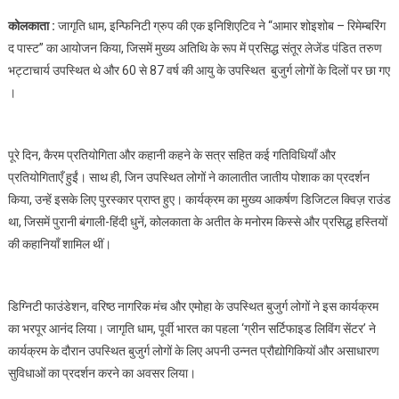
वरिष्ठजनों
कोलकाता :
जागृति धाम, इन्फिनिटी ग्रुप की एक इनिशिएटिव ने “आमार शोइशोब – रिमेम्बरिंग
के
द पास्ट” का आयोजन किया, जिसमें मुख्य अतिथि के रूप में प्रसिद्ध संतूर लेजेंड पंडित तरुण
बचपन
भट्टाचार्य उपस्थित थे और 60 से 87 वर्ष की आयु के उपस्थित बुजुर्ग लोगों के दिलों पर छा गए
की
।
यादें
ताजा
की
पूरे दिन, कैरम प्रतियोगिता और कहानी कहने के सत्र सहित कई गतिविधियाँ और
प्रतियोगिताएँ हुईं। साथ ही, जिन उपस्थित लोगों ने कालातीत जातीय पोशाक का प्रदर्शन
किया, उन्हें इसके लिए पुरस्कार प्राप्त हुए। कार्यक्रम का मुख्य आकर्षण डिजिटल क्विज़ राउंड
था, जिसमें पुरानी बंगाली-हिंदी धुनें, कोलकाता के अतीत के मनोरम किस्से और प्रसिद्ध हस्तियों
की कहानियाँ शामिल थीं।
डिग्निटी फाउंडेशन, वरिष्ठ नागरिक मंच और एमोहा के उपस्थित बुजुर्ग लोगों ने इस कार्यक्रम
का भरपूर आनंद लिया। जागृति धाम, पूर्वी भारत का पहला ‘ग्रीन सर्टिफाइड लिविंग सेंटर’ ने
कार्यक्रम के दौरान उपस्थित बुजुर्ग लोगों के लिए अपनी उन्नत प्रौद्योगिकियों और असाधारण
सुविधाओं का प्रदर्शन करने का अवसर लिया।