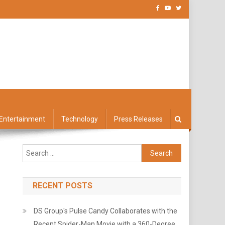
Entertainment
Technology
Press Releases
Search
for:
RECENT POSTS
DS Group's Pulse Candy Collaborates with the
Recent Spider-Man Movie with a 360-Degree