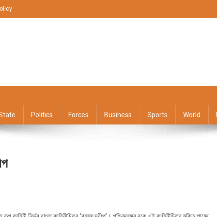
olicy
State
Politics
Forces
Business
Sports
World
ীপ
কল্প কাহিনী নির্ভর বাংলা কাহিনীচিত্র ‘রহস্য দ্বীপ’। পশ্চিমবঙ্গের বুকে এই কাহিনীচিত্র মুক্তি পাচ্ছে