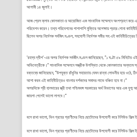
অপেক্ষা
আগামী ১৪ জুলাই।
বাংলা
কাহিনীচ
আজ প্রেস ক্লাব কোলকাতা-য় আয়োজিত এক সাংবাদিক সম্মেলনে অংশগ্রহণ করে এই কাহ
রহস্য
পরিবেশন করেন। তথ্য পরিবেশনের পাশাপাশি মুক্তির অপেক্ষায় প্রহর গোনা কাহিন
দ্বীপ
ছিলেন অপর নির্দেশক সর্বজিৎ মণ্ডল, সহযোগী নির্দেশক সমীর সহ এই কাহিনীচিত্রের শ
‘রহস্য দ্বীপ’-এর অপর নির্দেশক সর্বজীৎ মণ্ডল জানিয়েছেন, “১ ঘণ্টা ৫৯ মিনিটের এ
অভিনেত্রীকে।” সাংবাদিক সম্মেলনে সস্ত্রীক উপস্থিত থেকে কোলকাতার অন্যতম স্
বক্তব্যে জানিয়েছেন, “উপযুক্ত রাঁধুনির সহায়তায় যেমন রান্না লোভনীয় হয়ে ওঠে, 
আশা করব এই কাহিনীচিত্রও বাংলার দর্শকদের সমাদর লাভে বঞ্চিত হবে না।”
অপরদিকে শ্রী হালদারের স্ত্রী তথা পশ্চিমবঙ্গ সরকারের অর্থ বিভাগের আর এক যুগ্ম 
জায়গা পেলেই ভালো লাগবে।”
বলে রাখা ভালো, ভিন গ্রহের প্রাণীদের নিয়ে ছোটোদের উপযোগী করে টলিউড ফিল্ম ইণ্ড
বলে রাখা ভালো, ভিন গ্রহের প্রাণীদের নিয়ে ছোটোদের উপযোগী করে টলিউড ফিল্ম ইণ্ডাস