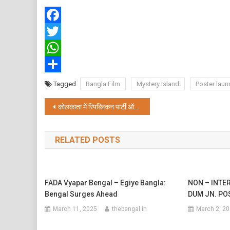
Facebook
Twitter
WhatsApp
Share
Tagged
Bangla Film
Mystery Island
Poster laun
Post
कोलकाता में रिपब्लिकन पार्टी ऑफ इंडिया के त्रिपुरा अध्यक्ष
navigation
RELATED POSTS
FADA Vyapar Bengal – Egiye Bangla:
NON – INTE
Bengal Surges Ahead
DUM JN. P
March 11, 2025
thebengal.in
March 2, 2