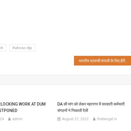
ch
Rahoso dip
भारतीय प्रवासी बंगाली के लिए हेरिटेज बंगाल ग्लोबल की ओर से फुटबॉल टूर्नामेंट ‘आईएफए शील्ड यू.के. 2023’ का भव्य आयोजन
RLOCKING WORK AT DUM
DA की मांग को लेकर महानगर में सरकारी कर्मचारी
OSTPONED
संगठनों ने निकाली रैली
024
admin
August 27, 2022
thebengal.in