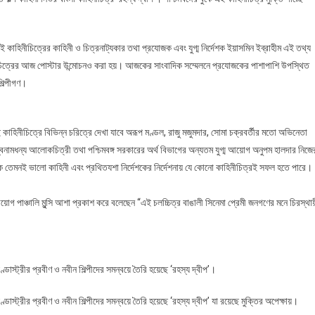
য়
িত্র
িনীচিত্রের কাহিনী ও চিত্রনাট্যকার তথা প্রযোজক এবং যুগ্ম নির্দেশক ইয়াসমিন ইব্রাহীম এই তথ্য
ীচিত্রের আজ পোস্টার উন্মোচনও করা হয়। আজকের সাংবাদিক সম্মেলনে প্রযোজকের পাশাপাশি উপস্থিত
িল্পীগণ।
ই কাহিনীচিত্রে বিভিন্ন চরিত্রে দেখা যাবে অরূপ মণ্ডল, রাজু মজুমদার, সোমা চক্রবর্তীর মতো অভিনেতা
বনামধন্য আলোকচিত্রী তথা পশ্চিমবঙ্গ সরকারের অর্থ বিভাগের অন্যতম যুগ্ম আয়োগ অনুপম হালদার নিজে
ঠিক তেমনই ভালো কাহিনী এবং প্রথিতযশা নির্দেশকের নির্দেশনায় যে কোনো কাহিনীচিত্রই সফল হতে পারে।
আয়োগ পাঞ্চালি মুন্সি আশা প্রকাশ করে বলেছেন “এই চলচ্চিত্র বাঙালী সিনেমা প্রেমী জনগণের মনে চিরস্থা
াস্ট্রীর প্রবীণ ও নবীন শিল্পীদের সমন্বয়ে তৈরি হয়েছে ‘রহস্য দ্বীপ’।
্ট্রীর প্রবীণ ও নবীন শিল্পীদের সমন্বয়ে তৈরি হয়েছে ‘রহস্য দ্বীপ’ যা রয়েছে মুক্তির অপেক্ষায়।