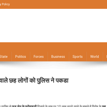
y Policy
State
Politics
Forces
Business
Sports
World
वाले छह लोगों को पुलिस ने पकडा
On
फूड
 व्यक्ति से
फूड चेन के फ्रेंचाइजी
दिलाने के नाम पर 10 लख रुपये ठगने के मामले में गिरोह के
छह