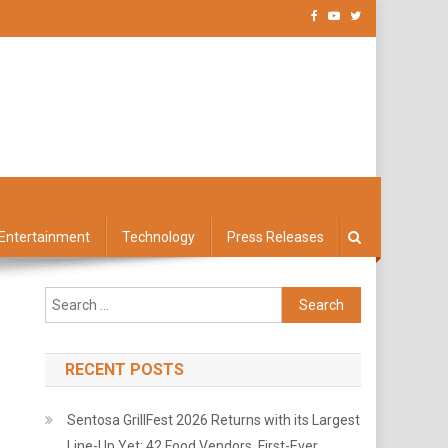
Entertainment
Technology
Press Releases
Search
for:
RECENT POSTS
Sentosa GrillFest 2026 Returns with its Largest
Line-Up Yet: 42 Food Vendors, First-Ever