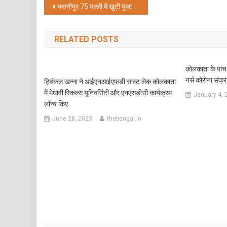
Post
भवानीपुर 75 पल्ली में खुटी पूजा के साथ दुर्गापूजा की तैयारियां हुई तेज
navigation
RELATED POSTS
कोलकाता के पांच
नर्स कोरोना संक्
ट्विंकल खन्ना ने आईएनआईएफडी साल्ट लेक कोलकाता
में मेधावी स्किल्स यूनिवर्सिटी और एनएसडीसी कार्यक्रम
January 4, 
लॉन्च किए
June 28, 2023
thebengal.in