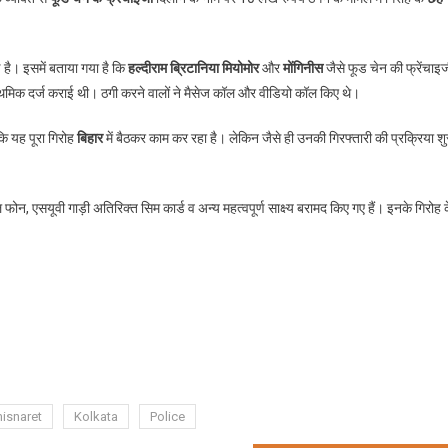
चेन
फ्रेचाइजी
के
ई है। इसमें बताया गया है कि
हल्दीराम ब्रिटानिया मियोमोर
और
मोंगिनीस
जैसे फूड चेन की फ्रेंचाइ
नाम
्राथमिक दर्ज कराई थी। ठगी करने वालों ने मैसेज कॉल और वीडियो कॉल किए थे।
पर
ठगी
कि यह पूरा गिरोह
बिहार
में बैठकर काम कर रहा है। लेकिन जैसे ही उनकी गिरफ्तारी की प्रक्रिया शु
करने
।
वाले
छह
फोन, एसयूवी गाड़ी अतिरिक्त सिम कार्ड व अन्य महत्वपूर्ण साक्ष्य बरामद किए गए हैं। इनके गिरोह 
लोगों
को
पुलिस
े
पकडा
isnaret
Kolkata
Police