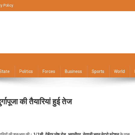
cy Policy
State
Politics
Forces
Business
Sports
World
्गापूजा की तैयारियां हुई तेज
On
भवानीपुर
तैयारियों की शुरुआत की।
1/1सी, देबेंद्र घोष रोड, भवानीपुर, नेताजी भवन मेट्रो स्टेशन
के पास