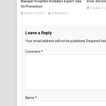
Manipal Hospitals Kolkata’s Expert Take
River Amidst
On Prevention
October 24,
March 14, 2025
thebengal.in
Leave a Reply
Your email address will not be published.
Required fie
Comment
*
Name
*