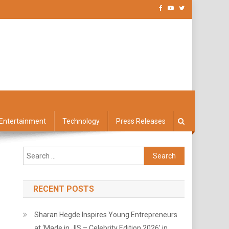
Entertainment
Technology
Press Releases
Search
for:
RECENT POSTS
Sharan Hegde Inspires Young Entrepreneurs
at ‘Made in JIS – Celebrity Edition 2026’ in