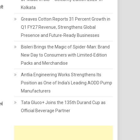
ली
Kolkata
Greaves Cotton Reports 31 Percent Growth in
Q1 FY27 Revenue, Strengthens Global
Presence and Future-Ready Businesses
Bisleri Brings the Magic of Spider-Man: Brand
New Day to Consumers with Limited-Edition
Packs and Merchandise
5
Antlia Engineering Works Strengthens Its
Position as One of India's Leading AODD Pump
Manufacturers
Tata Gluco+ Joins the 135th Durand Cup as
्ष
Official Beverage Partner