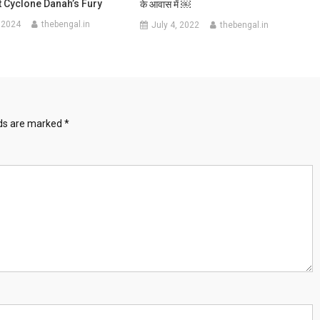
 Cyclone Danah’s Fury
के आवास में ￼
 2024
thebengal.in
July 4, 2022
thebengal.in
lds are marked
*