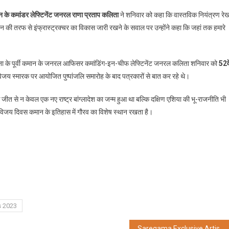
सी
मान के कमांडर लेफ्टिनेंट जनरल राणा प्रताप कलिता
ने शनिवार को कहा कि वास्तविक नियंत्रण रेख
र चीन की तरफ से इंफ्रास्ट्रक्चर का विकास जारी रखने के सवाल पर उन्होंने कहा कि जहां तक हमारे
ि
्रण
। सेना के पूर्वी कमान के जनरल आफिसर कमांडिंग-इन-चीफ लेफ्टिनेंट जनरल कलिता शनिवार को
52वे
 विजय स्मारक पर आयोजित पुष्पांजलि समारोह के बाद पत्रकारों से बात कर रहे थे।
जीत से न केवल एक नए राष्ट्र बांग्लादेश का जन्म हुआ था बल्कि दक्षिण एशिया की भू-राजनीति भी
डर
ए विजय दिवस कमान के इतिहास में गौरव का विशेष स्थान रखता है।
ता
s 2023
Saregama Exclusive Artists Rock the Stage at the World’s premier Tata Steel Kolkata 25K