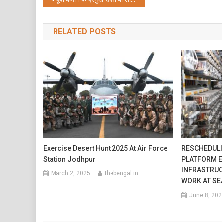
Post
navigation
RELATED POSTS
Exercise Desert Hunt 2025 At Air Force
RESCHEDULI
Station Jodhpur
PLATFORM 
INFRASTRU
March 2, 2025
thebengal.in
WORK AT SE
June 8, 202