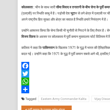
एलए
कोलकाता :
चीन के साथ जारी
सीमा विवाद व तनातनी के बीच सेना के पूर्वी क
पर
(एलएसी) पर स्थिति काबू में है। पड़ोसी देश
भूटा
न से लगे क्षेत्र में एलएसी प
स्थित
अपने राष्ट्रीय हित सुरक्षा और क्षेत्र का सवाल है स्थिति हमारे नियंत्रण में है।
नियंत
में
उन्होंने आश्वस्त किया कि सेना किसी भी चुनौती से निपटने के लिए तैयार है
:
विजय दिवस
के अवसर पर कोलकाता में पूर्वी कमान मुख्यालय फोर्ट विलियम में
पूर्वी
आर्मी
कलिता ने कहा कि
पाकिस्तान
के खिलाफ 1971 के युद्ध में भारत की ऐतिहासिक 
कमां
बदल गई। उन्होंने कहा कि 1971 के युद्ध में पूर्वी कमान सबसे आगे थी, इसलि
कलि
Facebook
Twitter
WhatsApp
Share
Tagged
Eastern Army Commander Kalita
Vijay Diwa
पूर्वी कमान के प्रमुख समेत बांग्लादेशी मुक्ति योद्धाओं ने विजय स्मारक पर अर्पित की श्रद्धांजलि