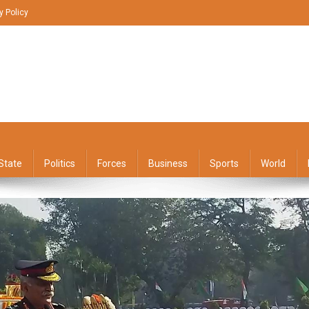
y Policy
State
Politics
Forces
Business
Sports
World