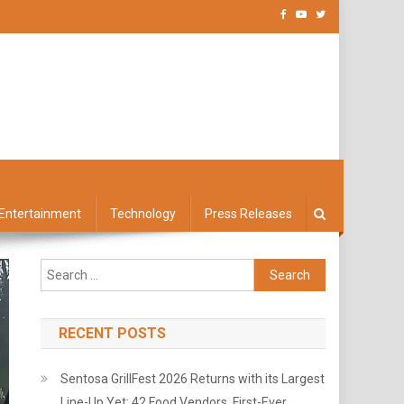
Entertainment
Technology
Press Releases
Search
for:
RECENT POSTS
Sentosa GrillFest 2026 Returns with its Largest
Line-Up Yet: 42 Food Vendors, First-Ever