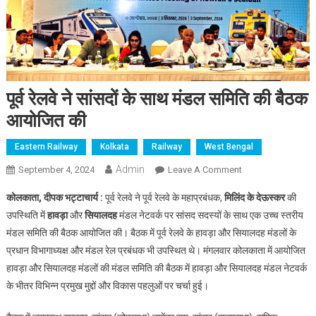
पूर्व रेलवे ने सांसदों के साथ मंडल समिति की बैठक
आयोजित की
Eastern Railway
Kolkata
Railway
West Bengal
Admin
On
September 4, 2024
Leave A Comment
पूर्व
कोलकाता, दीपक भट्टाचार्य :
पूर्व रेलवे ने पूर्व रेलवे के महाप्रबंधक,
मिलिंद के देऊस्कर
की
रेलवे
उपस्थिति में
हावड़ा
और
सियालदह
मंडल नेटवर्क पर सांसद सदस्यों के साथ एक उच्च स्तरीय
ने
मंडल समिति की बैठक आयोजित की। बैठक में पूर्व रेलवे के हावड़ा और सियालदह मंडलों के
सांसदों
प्रधान विभागाध्यक्ष और मंडल रेल प्रबंधक भी उपस्थित थे। मंगलवार कोलकाता में आयोजित
के
साथ
हावड़ा और सियालदह मंडलों की मंडल समिति की बैठक में हावड़ा और सियालदह मंडल नेटवर्क
मंडल
के भीतर विभिन्न प्रमुख मुद्दों और विकास पहलुओं पर चर्चा हुई।
समिति
की