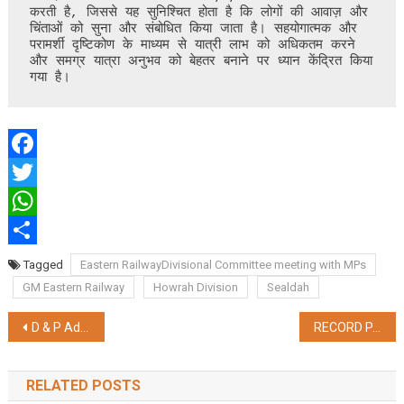
करती है, जिससे यह सुनिश्चित होता है कि लोगों की आवाज़ और 
चिंताओं को सुना और संबोधित किया जाता है। सहयोगात्मक और 
परामर्शी दृष्टिकोण के माध्यम से यात्री लाभ को अधिकतम करने 
और समग्र यात्रा अनुभव को बेहतर बनाने पर ध्यान केंद्रित किया 
गया है।
Facebook
Twitter
WhatsApp
Share
Tagged
Eastern RailwayDivisional Committee meeting with MPs
GM Eastern Railway
Howrah Division
Sealdah
Post
D & P Advisory Curates ‘Beyond 22 Yards – IPL’s Legacy and WPL’s Vision’ – an IPL & WPL Valuation Report for the year 2024′
RECORD PASSENGER EARNINGS IN A SINGLE DAY IN THE LAST 13 YEARS
navigation
RELATED POSTS