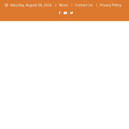
Skip
Saturday, August 08, 2026
About
Contact Us
Privacy Policy
to
content