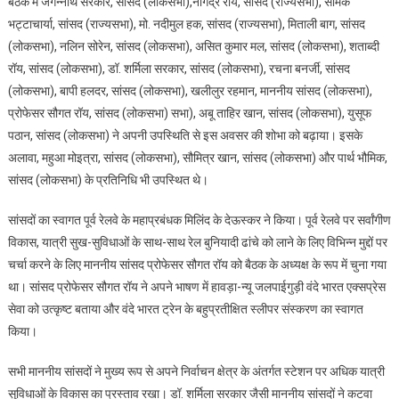
बैठक में जगन्नाथ सरकार, सांसद (लोकसभा),नागेंद्र राय, सांसद (राज्यसभा), समिक
बैठक
भट्टाचार्या, सांसद (राज्यसभा), मो. नदीमुल हक, सांसद (राज्यसभा), मिताली बाग, सांसद
आयोजित
(लोकसभा), नलिन सोरेन, सांसद (लोकसभा), असित कुमार मल, सांसद (लोकसभा), शताब्दी
की
रॉय, सांसद (लोकसभा), डॉ. शर्मिला सरकार, सांसद (लोकसभा), रचना बनर्जी, सांसद
(लोकसभा), बापी हलदर, सांसद (लोकसभा), खलीलुर रहमान, माननीय सांसद (लोकसभा),
प्रोफेसर सौगत रॉय, सांसद (लोकसभा) सभा), अबू ताहिर खान, सांसद (लोकसभा), युसूफ
पठान, सांसद (लोकसभा) ने अपनी उपस्थिति से इस अवसर की शोभा को बढ़ाया। इसके
अलावा, महुआ मोइत्रा, सांसद (लोकसभा), सौमित्र खान, सांसद (लोकसभा) और पार्थ भौमिक,
सांसद (लोकसभा) के प्रतिनिधि भी उपस्थित थे।
सांसदों का स्वागत पूर्व रेलवे के महाप्रबंधक मिलिंद के देऊस्कर ने किया। पूर्व रेलवे पर सर्वांगीण
विकास, यात्री सुख-सुविधाओं के साथ-साथ रेल बुनियादी ढांचे को लाने के लिए विभिन्न मुद्दों पर
चर्चा करने के लिए माननीय सांसद प्रोफेसर सौगत रॉय को बैठक के अध्यक्ष के रूप में चुना गया
था। सांसद प्रोफेसर सौगत रॉय ने अपने भाषण में हावड़ा-न्यू जलपाईगुड़ी वंदे भारत एक्सप्रेस
सेवा को उत्कृष्ट बताया और वंदे भारत ट्रेन के बहुप्रतीक्षित स्लीपर संस्करण का स्वागत
किया।
सभी माननीय सांसदों ने मुख्य रूप से अपने निर्वाचन क्षेत्र के अंतर्गत स्टेशन पर अधिक यात्री
सुविधाओं के विकास का प्रस्ताव रखा। डॉ. शर्मिला सरकार जैसी माननीय सांसदों ने कटवा