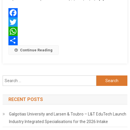
के
समर्थन
में
Facebook
टॉलीवुड
Twitter
सितारों
ने
WhatsApp
किया
Share
Continue Reading
प्रचार
Search
for:
RECENT POSTS
Galgotias University and Larsen & Toubro – L&T EduTech Launch
Industry Integrated Specialisations for the 2026 Intake