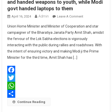
and handed weapons to youth, while Modi
govt handed laptops to them
Admin
On
April 16, 2024
Leave A Comment
Communist
Union Home Minister and Minister of Cooperation and star
Govt
campaigner of the Bharatiya Janata Party Amit Shah, amidst
Gave
the fervour of the Lok Sabha elections is vigorously
Poverty,
interacting with the public during rallies and roadshows. With
Hunger,
And
the intent of ensuring victory and making Modi ji the Prime
Handed
Minister for the third time, Amit Shah has […]
Weapons
To
Youth,
Facebook
While
Modi
Twitter
Govt
WhatsApp
Handed
Share
Continue Reading
Laptops
To