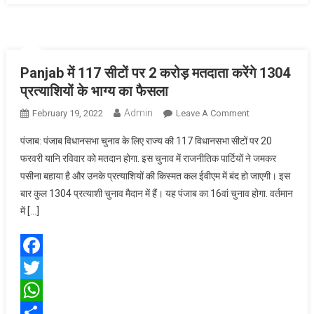
Them
Panjab में 117 सीटों पर 2 करोड़ मतदाता करेंगे 1304
प्रत्याशियों के भाग्य का फैसला
Admin
On
February 19, 2022
Leave A Comment
Panjab
पंजाब: पंजाब विधानसभा चुनाव के लिए राज्य की 117 विधानसभा सीटों पर 20
में
फरवरी यानि रविवार को मतदान होगा. इस चुनाव में राजनीतिक पार्टियों ने जमकर
117
पसीना बहाया है और उनके प्रत्याशियों की किस्मत कल ईवीएम में बंद हो जाएगी। इस
सीटों
बार कुल 1304 प्रत्याशी चुनाव मैदान में हैं। यह पंजाब का 16वां चुनाव होगा. वर्तमान
पर
2
में […]
करोड़
मतदाता
करेंगे
Facebook
1304
Twitter
प्रत्याशियों
के
WhatsApp