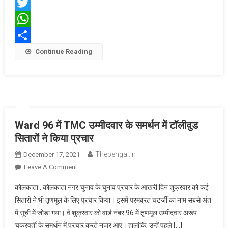
Facebook
राज्यपाल
Twitter
को
केंद्र
WhatsApp
की
Share
Continue Reading
गाइडलाइन
के
बारे
में
नहीं
पता
Ward 96 में TMC उम्मीदवार के समर्थन में टॉलीवुड
सितारों ने किया प्रचार
Thebengal.in
December 17, 2021
On
Leave A Comment
Ward
कोलकाता : कोलकाता नगर चुनाव के चुनाव प्रचार के आखरी दिन शुक्रवार को कई
96
सितारों ने भी तृणमूल के लिए प्रचार किया। इसमें परमब्रत चटर्जी का नाम सबसे अंत
में
में सूची में जोड़ा गया। वे शुक्रवार को वार्ड नंबर 96 में तृणमूल उम्मीदवार अरूप
TMC
चक्रवर्ती के समर्थन में प्रचार करते नजर आए। हालांकि, उन्हें पहले […]
उम्मीदवार