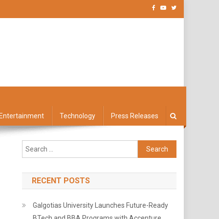
Entertainment
Technology
Press Releases
Search
for:
RECENT POSTS
Galgotias University Launches Future-Ready
BTech and BBA Programs with Accenture