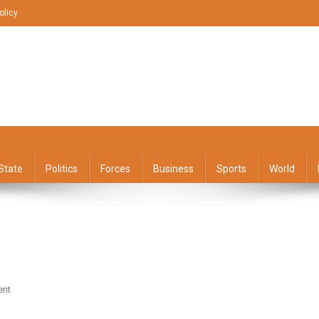
olicy
State
Politics
Forces
Business
Sports
World
On
ent
पालकी