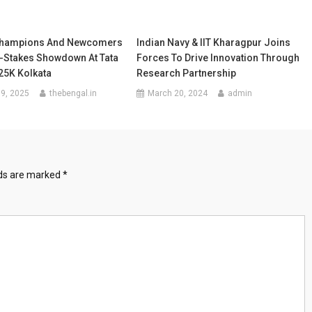
Champions And Newcomers
Indian Navy & IIT Kharagpur Joins
h-Stakes Showdown At Tata
Forces To Drive Innovation Through
25K Kolkata
Research Partnership
9, 2025
thebengal.in
March 20, 2024
admin
lds are marked
*