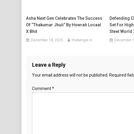
Asha Next Gen Celebrates The Success
Defending 
Of “Thakumar Jhuli” By Howrah Locaal
Set For Hig
X Bhit
Steel World 
December 18, 2025
thebengal.in
December 1
Leave a Reply
Your email address will not be published.
Required fie
Comment
*