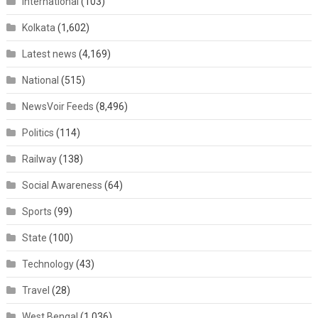
International
(103)
Kolkata
(1,602)
Latest news
(4,169)
National
(515)
NewsVoir Feeds
(8,496)
Politics
(114)
Railway
(138)
Social Awareness
(64)
Sports
(99)
State
(100)
Technology
(43)
Travel
(28)
West Bengal
(1,036)