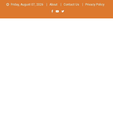
Skip
Friday, August 07, 2026
About
Contact Us
Privacy Policy
to
content