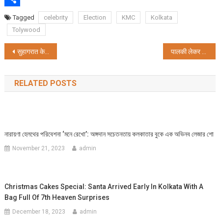
Share
Tagged
celebrity
Election
KMC
Kolkata
Tolywood
Post
सुहागरात के अगले दिन ही दुल्हे का फंदे से लटकता शव बरामद
पालकी लेकर KMC पहुंचे मदन मित्रा
navigation
RELATED POSTS
নারায়ণা হেলথের পরিবেশনা ‘মনে রেখো’: অঙ্গদান সচেতনতায় কলকাতার বুকে এক অভিনব লেজার শো
November 21, 2023
admin
Christmas Cakes Special: Santa Arrived Early In Kolkata With A
Bag Full Of 7th Heaven Surprises
December 18, 2023
admin