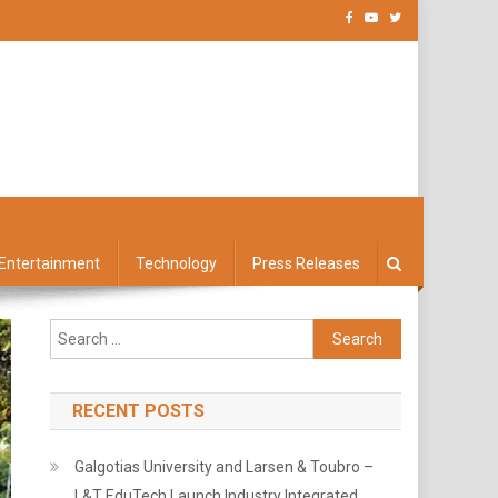
Entertainment
Technology
Press Releases
Search
for:
RECENT POSTS
Galgotias University and Larsen & Toubro –
L&T EduTech Launch Industry Integrated