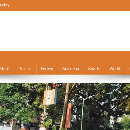
 Policy
State
Politics
Forces
Business
Sports
World