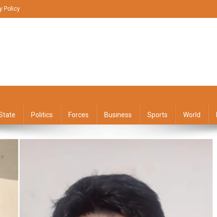
y Policy
State
Politics
Forces
Business
Sports
World