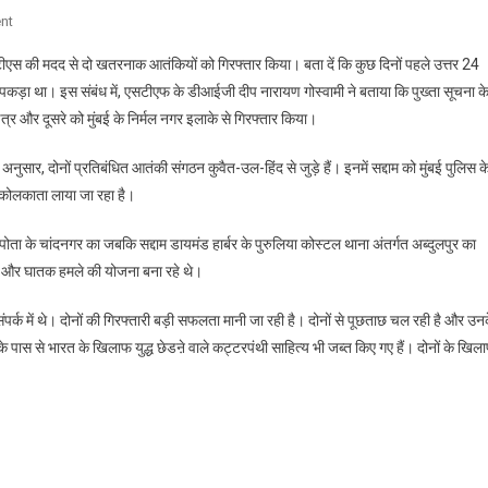
On
nt
बंगाल
टीएस की मदद से दो खतरनाक आतंकियों को गिरफ्तार किया। बता दें कि कुछ दिनों पहले उत्तर 24
STF
ड़ा था। इस संबंध में, एसटीएफ के डीआईजी दीप नारायण गोस्वामी ने बताया कि पुख्ता सूचना क
ने
ेत्र और दूसरे को मुंबई के निर्मल नगर इलाके से गिरफ्तार किया।
डायमंड
हार्बर
ार, दोनों प्रतिबंधित आतंकी संगठन कुवैत-उल-हिंद से जुड़े हैं। इनमें सद्दाम को मुंबई पुलिस क
और
 कोलकाता लाया जा रहा है।
मुंबई
से
ोता के चांदनगर का जबकि सद्दाम डायमंड हार्बर के पुरुलिया कोस्टल थाना अंतर्गत अब्दुलपुर का
दो
ं और घातक हमले की योजना बना रहे थे।
आतंकियों
को
ंपर्क में थे। दोनों की गिरफ्तारी बड़ी सफलता मानी जा रही है। दोनों से पूछताछ चल रही है और उन
किया
गिरफ्तार
ं के पास से भारत के खिलाफ युद्ध छेडऩे वाले कट्टरपंथी साहित्य भी जब्त किए गए हैं। दोनों के खिल