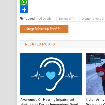
Twitter
WhatsApp
Share
Tagged
Al Qaeda
Bengal STF
Diamond Harbor
Post
बीरभूम जिले के नानूर में चोरी के शक में युवक की पीट-पीटकर हत्या
navigation
RELATED POSTS
Awareness On Hearing Impairment
Indian Army
Highlighted During International Week
Promotion O