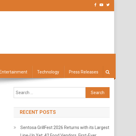
Entertainment
Technology
Press Releases
Search
for:
RECENT POSTS
Sentosa GrillFest 2026 Returns with its Largest
Line-Up Yet: 42 Food Vendors, First-Ever