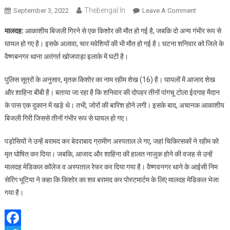
Thebengal.in
On
September 3, 2022
Leave A Comment
मालदह
मालदह:
आकाशीय बिजली गिरने से एक किशोर की मौत हो गई है, जबकि दो अन्य गंभीर रूप से
में
घायल हो गए है। इसके अलावा, चार मवेशियों की भी मौत हो गई है। घटना शनिवार को जिले के
आकाशीय
वैष्णबनगर थाना अतंगर्त खोजपाड़ा इलाके में घटी है।
बिजली
गिरने
पुलिस सूत्रों के अनुसार, मृतक किशोर का नाम रहीम शेख (16) है। घायलों में आजाद शेख
से
और शाहिना बीबी है। बताया जा रहा है कि शनिवार की दोपहर तीनों पांगचू टोला ईदगाह मैदान
किशोर
की
के पास एक दुकान में खड़े थे। तभी, जोरों की बारिश होने लगी। इसके बाद, अचानक आकाशीय
मौत,
बिजली गिरी जिससे तीनों गंभीर रूप से घायल हो गए।
दो
झुलसे
पड़ोसियों ने उन्हें बरामद कर बेदराबाद ग्रामीण अस्पताल ले गए, जहां चिकित्सकों ने रहीम को
मृत घोषित कर दिया। जबकि, आजाद और शाहिना की हालत नाजुक होने की वजह से उन्हें
मालदह मेडिकल कॉलेज व अस्पताल रेफर कर दिया गया है। वैष्णवनगर थाने के आईसी निम
सेरिंग भूटिया ने कहा कि किशोर का शव बरामद कर पोस्टमार्टम के लिए मालदह मेडिकल भेजा
गया है।