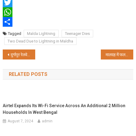
Facebook
Twitter
WhatsApp
Share
Tagged
Malda Lightning
Teenager Dies
Two Dead Due to Lightning in Maldha
Post
दुर्गापुर रेलवे स्टेशन पर मध्‍य प्रदेश के एक यात्री से 36 लाख बरामद
मालदह में फल विक्रेता का फंदे से लटकता शव बरामद
navigation
RELATED POSTS
Airtel Expands Its Wi-Fi Service Across An Additional 2 Million
Households In West Bengal
August 7, 2024
admin