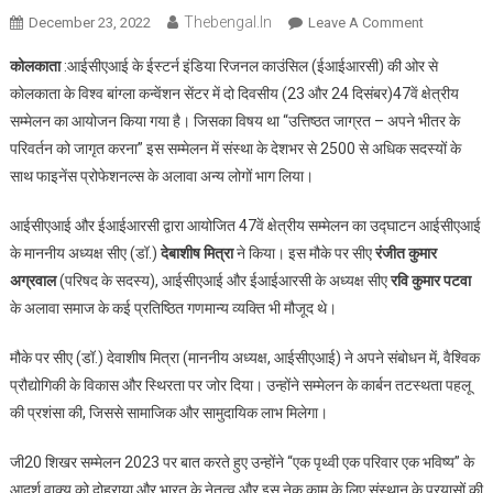
Thebengal.in
On
December 23, 2022
Leave A Comment
इंस्टीट्यूट
कोलकाता
:आईसीएआई के ईस्टर्न इंडिया रिजनल काउंसिल (ईआईआरसी) की ओर से
ऑफ
कोलकाता के विश्व बांग्ला कन्वेंशन सेंटर में दो दिवसीय (23 और 24 दिसंबर)47वें क्षेत्रीय
चार्टर्ड
सम्मेलन का आयोजन किया गया है। जिसका विषय था “उत्तिष्ठत जाग्रत – अपने भीतर के
अकाउंटेंट्स
परिवर्तन को जागृत करना” इस सम्मेलन में संस्था के देशभर से 2500 से अधिक सदस्यों के
ऑफ
इंडिया
साथ फाइनेंस प्रोफेशनल्स के अलावा अन्य लोगों भाग लिया।
का
47वां
आईसीएआई और ईआईआरसी द्वारा आयोजित 47वें क्षेत्रीय सम्मेलन का उद्घाटन आईसीएआई
क्षेत्रीय
के माननीय अध्यक्ष सीए (डॉ.)
देबाशीष मित्रा
ने किया। इस मौके पर सीए
रंजीत कुमार
सम्मेलन
अग्रवाल
(परिषद के सदस्य), आईसीएआई और ईआईआरसी के अध्यक्ष सीए
रवि कुमार पटवा
के अलावा समाज के कई प्रतिष्ठित गणमान्य व्यक्ति भी मौजूद थे।
मौके पर सीए (डॉ.) देवाशीष मित्रा (माननीय अध्यक्ष, आईसीएआई) ने अपने संबोधन में, वैश्विक
प्रौद्योगिकी के विकास और स्थिरता पर जोर दिया। उन्होंने सम्मेलन के कार्बन तटस्थता पहलू
की प्रशंसा की, जिससे सामाजिक और सामुदायिक लाभ मिलेगा।
जी20 शिखर सम्मेलन 2023 पर बात करते हुए उन्होंने “एक पृथ्वी एक परिवार एक भविष्य” के
आदर्श वाक्य को दोहराया और भारत के नेतृत्व और इस नेक काम के लिए संस्थान के प्रयासों की