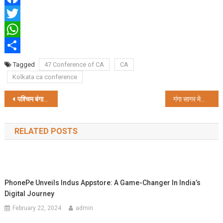
Facebook
Twitter
WhatsApp
Share
Tagged
47 Conference of CA
CA
Kolkata ca conference
Post
पश्चिम बंगाल के लिए भी वंदे भारत ट्रेन,
PM
मोदी करेंगे उद्धघाटन
गंगा सागर मेला 8 से 17 जनवरी तक चलेगा, सुरक्षा के रहेंगे पुख्ता इंतजाम
navigation
RELATED POSTS
PhonePe Unveils Indus Appstore: A Game-Changer In India’s
Digital Journey
February 22, 2024
admin