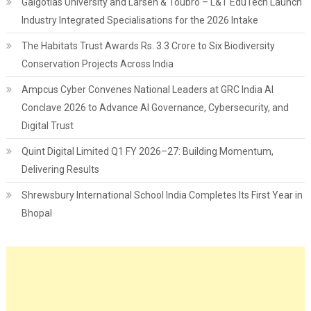
Galgotias University and Larsen & Toubro – L&T EduTech Launch
Industry Integrated Specialisations for the 2026 Intake
The Habitats Trust Awards Rs. 3.3 Crore to Six Biodiversity
Conservation Projects Across India
Ampcus Cyber Convenes National Leaders at GRC India AI
Conclave 2026 to Advance AI Governance, Cybersecurity, and
Digital Trust
Quint Digital Limited Q1 FY 2026–27: Building Momentum,
Delivering Results
Shrewsbury International School India Completes Its First Year in
Bhopal