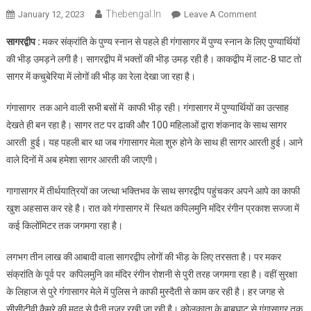
Thebengal.in
On
January 12, 2023
Leave A Comment
गंगासागर
सागरद्वीप :
मकर संक्रांति के पुण्य स्नान से पहले ही गंगासागर में पुण्य स्नान के लिए पुण्यार्थियों
में
की भीड़ उमड़ने लगी है। सागरद्वीप में भक्तों की भीड़ उमड़ रही है। काकद्वीप में लाट-8 घाट तो
तीर्थयात्रियों
सागर में कचुबेरिया में लोगों की भीड़ का रेला देखा जा रहा है।
लगी
भीड़,
गंगासागर तक आने वाली सभी बसों में काफी भीड़ रही। गंगासागर में पुण्यार्थियों का उत्साह
प्रशासन
देखते ही बन रहा है। सागर तट पर ढाकी और 100 महिलाओं द्वारा शंकनाद के साथ सागर
ने
कसी
आरती हुई। यह पहली बार था जब गंगासागर मेला शुरु होने के साथ ही सागर आरती हुई। आने
कमर
वाले दिनों में अब हमेशा सागर आरती की जाएगी।
गागासागर में तीर्थयात्रियों का जत्था भक्तिभव के साथ सगरद्वीप पहुंचकर अपने आपे का काफी
खुश अहसास कर रहे है। रात को गंगासागर में स्थित कपिलमुनि मंदिर रंगीन प्रकाश सज्जा में
कई किलोंमिटर तक जगमगा रहा है।
लगभग तीन लाख की आबादी वाला सागरद्वीप लोगों की भीड़ के लिए तरसता है। पर मकर
संक्रांति के पूर्व पर कपिलमुनि का मंदिर रंगीन रोशनी से पुरी तरह जगमगा रहा है। वहीं सुरक्षा
के लिहाज से पुरे गंंगासागर मेले में पुलिस ने काफी मुस्दैती से काम कर रही है। हर जगह से
सीसीटीवी कैमरे की मदद से पैनी नजर रखी जा रही है। कोलकाता के बाबुघाट से गंगासागर तक