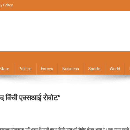
cy Policy
State
Politics
Forces
Business
Sports
World
“द विंची एक्सआई रोबोट”
On
अपोलो
स्पिटल्स कोलकाता पूर्वी भारत में पहली बार द विंची एक्सआई रोबोट लेकर आया है। एक दशक पहले