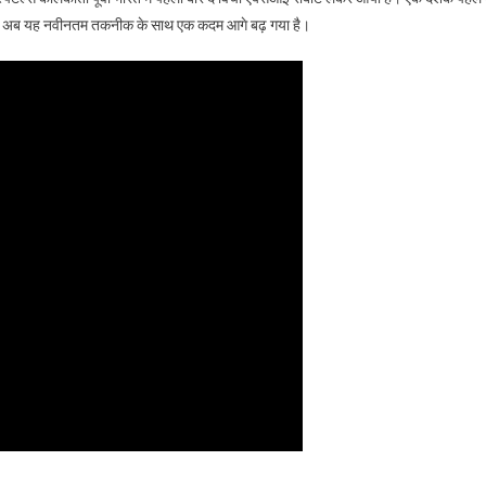
मल्टीस्पेशलिटी
जह से अब यह नवीनतम तकनीक के साथ एक कदम आगे बढ़ गया है।
हॉस्पिटल्स
लाया
“द
विंची
एक्सआई
रोबोट”