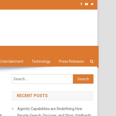
Entertainment
Technology
Press Releases
Search
for:
RECENT POSTS
Agentic Capabilities are Redefining How
 द
People Search, Discover, and Shop: Siddharth