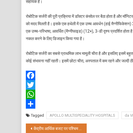
सहायक है।
रोबोटिक सर्जरी की पूरी प्रक्रिया में डॉक्टर कंसोल पर बैठा होता है और मॉनिट
को मदद मिलती है। इसके एक हथेली में एक उच्च आवर्धन (हाई मैग्नीफिकेशन) 3ड
एक उच्च-परिभाषा, आवर्धित (मैग्नीफाइड) (12×), 3-डी दृश्य प्रदर्शित होता है
नकल करने के लिए डिजाइन किया गया है।
रोबोटिक सर्जरी का सबसे प्राथमिक लाभ मामूली चीरा है और इसलिए इसमें बह
कोई संभावना नहीं रहती। इसमें छोटा चीरा, अस्पताल में कम रहने और जल्दी ठ
Facebook
Twitter
WhatsApp
Share
Tagged
APOLLO MULTISPECIALITY HOSPITALS
da V
Post
केंद्रीय आर्थिक बजट पर पश्चिम बंगाल MSME डेवलपमेंट फोरम की अध्यक्ष CS व डॉक्टर ममता बिनानी की प्रतिक्रिया