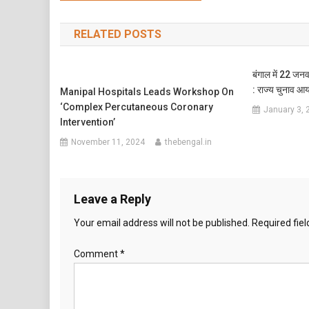
navigation
RELATED POSTS
बंगाल में 22 जनवर
: राज्य चुनाव आ
Manipal Hospitals Leads Workshop On
‘Complex Percutaneous Coronary
January 3, 
Intervention’
November 11, 2024
thebengal.in
Leave a Reply
Your email address will not be published.
Required fie
Comment
*