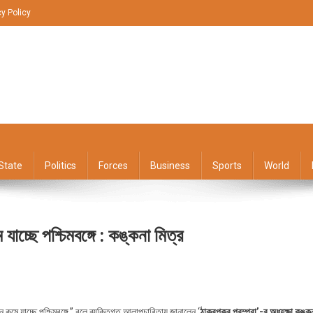
cy Policy
State
Politics
Forces
Business
Sports
World
ে যাচ্ছে পশ্চিমবঙ্গে : কঙ্কনা মিত্র
n
্ত্রীয়
 দিন কমে যাচ্ছে পশ্চিমবঙ্গে,” বলে ব্যক্তিগত আলাপচারিতায় জানালেন ‘
ঠাকুরপুকুর পরম্পরা’-র অধ্যক্ষা কঙ্ক