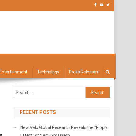
Entertainment
Technology
Press Releases
Search
for:
RECENT POSTS
New Velo Global Research Reveals the "Ripple
না
Effect" of Self Expression