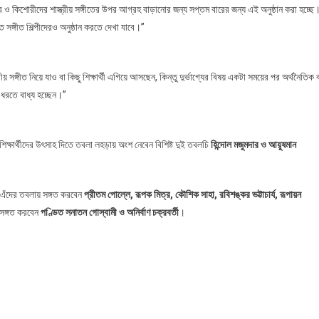
োর ও কিশোরীদের শাস্ত্রীয় সঙ্গীতের উপর আগ্রহ বাড়ানোর জন্য সপ্তম বারের জন্য এই অনুষ্ঠান করা হচ্ছে
ঠিত সঙ্গীত শিল্পীদেরও অনুষ্ঠান করতে দেখা যাবে।”
রীয় সঙ্গীত নিয়ে যাও বা কিছু শিক্ষার্থী এগিয়ে আসছেন, কিন্তু দুর্ভাগ্যের বিষয় একটা সময়ের পর অর্থনৈতিক 
ে ধরতে বাধ্য হচ্ছেন।”
 শিক্ষার্থীদের উৎসাহ দিতে তবলা লহড়ায় অংশ নেবেন বিশিষ্ট দুই তবলচি
হিন্দোল মজুমদার ও আয়ুষমান
এঁদের তবলায় সঙ্গত করবেন
প্রীতম পোল্লে, রূপক মিত্র, কৌশিক সাহা, রবিশঙ্কর ভট্টাচার্য, রূপায়ন
 সঙ্গত করবেন
পণ্ডিত সনাতন গোস্বামী ও অনির্বাণ চক্রবর্তী
।