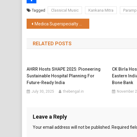
Share
Tagged
Classical Music
Kankana Mitra
Paramp
Post
Medica Superspecialty Hospital ने शुरू किया TAVR प्रक्रिया से इलाज
navigation
RELATED POSTS
AHRR Hosts SHAPE 2025: Pioneering
CK Birla Hos
Sustainable Hospital Planning For
Eastern Indi
Future-Ready India
Bone Bank
July 30, 2025
thebengal.in
November 2
Leave a Reply
Your email address will not be published.
Required fie