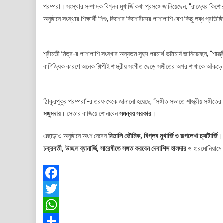
পরম্পরা। সংস্থার সম্পাদক বিপ্লব মুখার্জি কথা প্রসঙ্গে জানিয়েছেন, “রাজ্যের কিশ
অনুষ্ঠানে সংস্থার শিক্ষার্থী শিশু, কিশোর কিশোরীদের পাশাপাশি বেশ কিছু লব্ধ প্রতিষ্
শ্রীমতী মিত্র-র পাশাপাশি সংস্থার অন্যতম সুহৃদ পরমার্থ ভট্টাচার্য জানিয়েছেন, “শাস্ত্
বাণিজ্যিক কারণে অনেক শিল্পীই শাস্ত্রীয় সংগীত ছেড়ে সঙ্গীতের অপর শাখাকে আঁকড়
‘ঠাকুরপুকুর পরম্পরা’-র তরফ থেকে জানানো হয়েছে, “সঙ্গীত সভাতে শাস্ত্রীয় সঙ্গীতের
মজুমদার
। সেতার বাজিয়ে শোনাবেন
সমন্বয় সরকার
।
এছাড়াও অনুষ্ঠানে অংশ নেবেন
মিতালি ভৌমিক, বিপ্লব মুখার্জি ও রূপলেখা চ্যাটার্জি
। 
চক্রবর্তী, উচ্ছল ব্যানার্জি, সারেঙ্গীতে সঙ্গত করবেন দেবাশিস হালদার
ও হারমোনিয়ামে
Facebook
Twitter
WhatsApp