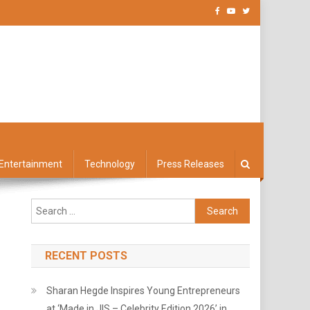
Entertainment
Technology
Press Releases
Search
for:
RECENT POSTS
Sharan Hegde Inspires Young Entrepreneurs
at ‘Made in JIS – Celebrity Edition 2026’ in