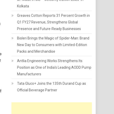
Kolkata
Greaves Cotton Reports 31 Percent Growth in
Q1 FY27 Revenue, Strengthens Global
।
Presence and Future-Ready Businesses
Bisleri Brings the Magic of Spider-Man: Brand
New Day to Consumers with Limited-Edition
Packs and Merchandise
के
ो
Antlia Engineering Works Strengthens Its
Position as One of India's Leading AODD Pump
Manufacturers
Tata Gluco+ Joins the 135th Durand Cup as
Official Beverage Partner
ों