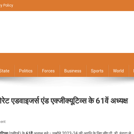
cy Policy
State
Politics
Forces
Business
Sports
World
एडवाइजर्स एंड एक्जीक्यूटिव्स के 61वें अध्यक्ष
On
ent
सुमित
टिव्स
(एसीएई) के
61वें
अध्यक्ष बने। उन्होंने 2023-24 की अवधि के लिए सीए पी. डी. रुंगटा से