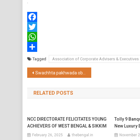
.
Facebook
Twitter
WhatsApp
Share
Tagged
Association of Corporate Advisers & Executives
Post
Swachhta pakhwada observed all over eastern railway
navigation
RELATED POSTS
NCC DIRECTORATE FELICITATES YOUNG
Tolly 9 Banq
ACHIEVERS OF WEST BENGAL & SIKKIM
New Luxury 
February 26, 2025
thebengal.in
November 2