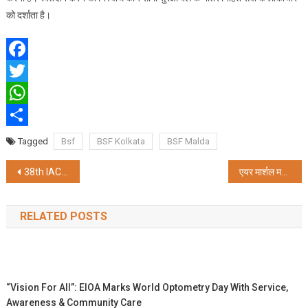
को दर्शाता है।
Facebook
Twitter
WhatsApp
Share
Tagged
Bsf
BSF Kolkata
BSF Malda
Post
38th IACDE National Conference will emphasise on better oral health
एयर मार्शल मकरंद रानाडे ने वायु सेना मुख्यालय में महानिदेशक का पदभार संभाला
navigation
RELATED POSTS
“Vision For All”: EIOA Marks World Optometry Day With Service,
Awareness & Community Care