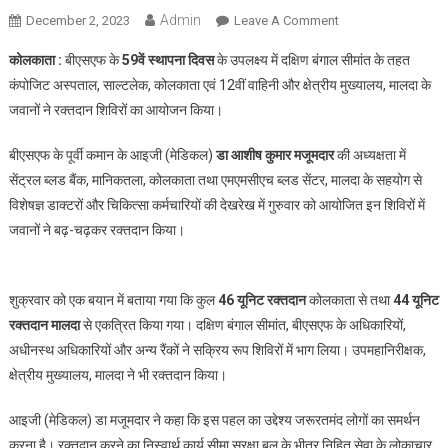
Admin
On
December 2, 2023
Leave A Comment
बीएसएफ
कोलकाता :
बीएसएफ के
59वें स्थापना दिवस
के उपलक्ष्य में दक्षिण बंगाल सीमांत के तहत
ने
कंपोजिट अस्पताल, साल्टलेक, कोलकाता एवं 12वीं वाहिनी और क्षेत्रीय मुख्यालय, मालदा के
59वें
जवानों ने रक्तदान शिविरों का आयोजन किया।
स्थापना
दिवस
बीएसएफ के पूर्वी कमान के आइजी (मेडिकल)
डा आशीष कुमार मजूमदार
की अध्यक्षता में
पर
सेंट्रल ब्लड बैंक, मानिकतला, कोलकाता तथा एमएमसीएच ब्लड सेंटर, मालदा के सहयोग से
कोलकाता
व
विशेषज्ञ डाक्टरों और चिकित्सा कर्मचारियों की देखरेख में गुरुवार को आयोजित इन शिविरों में
मालदा
जवानों ने बढ़-चढ़कर रक्तदान किया।
में
रक्तदान
शिविर
शुक्रवार को एक बयान में बताया गया कि कुल
46 यूनिट रक्तदान
कोलकाता से तथा
44 यूनिट
किए
रक्तदान मालदा
से एकत्रित किया गया। दक्षिण बंगाल सीमांत, बीएसएफ के अधिकारियों,
आयोजित
अधीनस्थ अधिकारियों और अन्य रैंकों ने सक्रिय रूप शिविरों में भाग लिया। उपमहानिरीक्षक,
क्षेत्रीय मुख्यालय, मालदा ने भी रक्तदान किया।
आइजी (मेडिकल) डा मजूमदार ने कहा कि इस पहल का उद्देश्य जरूरतमंद लोगों का समर्थन
करना है। रक्तदान करने का निस्वार्थ कार्य सीमा सुरक्षा बल के भीतर निहित सेवा के लोकाचार