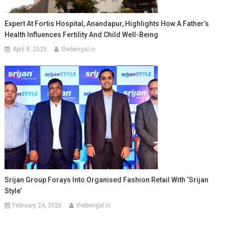
Expert At Fortis Hospital, Anandapur, Highlights How A Father’s
Health Influences Fertility And Child Well-Being
April 8, 2025
thebengal.in
Srijan Group Forays Into Organised Fashion Retail With ‘Srijan
Style’
February 24, 2026
thebengal.in