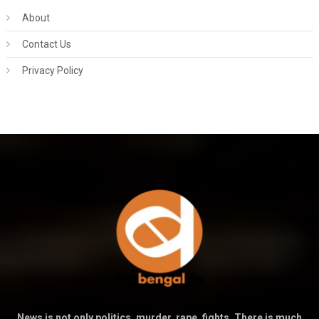
About
Contact Us
Privacy Policy
News is not only politics, murder, rape, fights. There is much