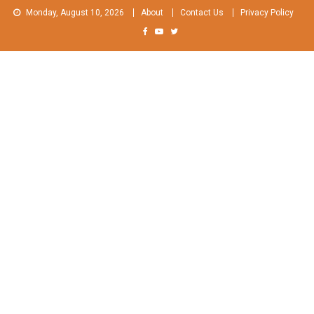
Skip
Monday, August 10, 2026
About
Contact Us
Privacy Policy
to
content