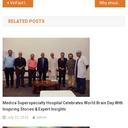
Post
VinFast Inaugurates its Biggest Showroom in India, Located in Chennai, Tamil Nadu
Why should you invest in the Bajaj Finserv Equity Savings Fund
navigation
RELATED POSTS
Medica Superspecialty Hospital Celebrates World Brain Day With
Inspiring Stories & Expert Insights
July 22, 2024
admin