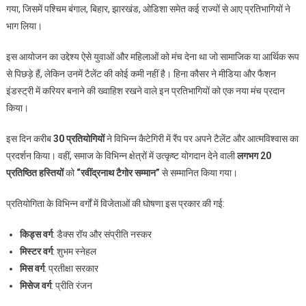
कौसर
गया, जिसमें पश्चिम बंगाल, बिहार, झारखंड, ओडिशा समेत कई राज्यों से आए प्रतिभागियों ने
की
भाग लिया।
पहल
पर
इस आयोजन का उद्देश्य ऐसे युवाओं और महिलाओं को मंच देना था जो सामाजिक या आर्थिक रूप
टैलेंट
से पिछड़े हैं, लेकिन उनमें टैलेंट की कोई कमी नहीं है। हिना कौसर ने मीडिया और फैशन
और
इंडस्ट्री में करियर बनाने की ख्वाहिश रखने वाले इन प्रतिभागियों को एक नया मंच प्रदान
समाजसेवा
किया।
का
भव्य
इस दिन करीब
30 प्रतियोगियों
ने विभिन्न कैटेगिरी में रैंप पर अपने टैलेंट और आत्मविश्वास का
मंच
प्रदर्शन किया। वहीं, समाज के विभिन्न क्षेत्रों में उत्कृष्ट योगदान देने वाली
लगभग 20
प्रतिष्ठित हस्तियों
को
“रवींद्रनाथ टैगोर सम्मान”
से सम्मानित किया गया।
प्रतियोगिता के विभिन्न वर्गों में विजेताओं की घोषणा इस प्रकार की गई:
किड्स वर्ग
: डैक्स रॉय और संप्रीति नस्कर
मिस्टर वर्ग
: शुभम स्नेहल
मिस वर्ग
: प्रतीक्षा सरकार
मिसेज वर्ग
: प्रीति रंजन