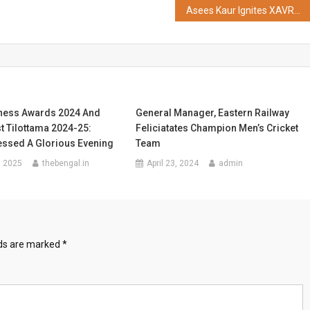
Asees Kaur Ignites XAVRANG as Myntra Glamfest Tour Draws 7,000+ Students
ness Awards 2024 And
General Manager, Eastern Railway
t Tilottama 2024-25:
Feliciatates Champion Men’s Cricket
essed A Glorious Evening
Team
, 2025
thebengal.in
April 23, 2024
admin
lds are marked
*