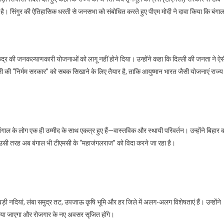
से
 है। सिंगुर की ऐतिहासिक धरती से जनसभा को संबोधित करते हुए पीएम मोदी ने दावा किया कि बंगा
पीएम
मोदी
का
टीएमसी
केंद्र की जनकल्याणकारी योजनाओं को लागू नहीं होने दिया। उन्होंने कहा कि दिल्ली की जनता ने ऐ
पर
तीखा
की “निर्मम सरकार” को सबक सिखाने के लिए तैयार है, ताकि आयुष्मान भारत जैसी योजनाएं राज्य म
प्रहार,
बोले
—
बंगाल
में
 बंगाल के लोग एक ही उम्मीद के साथ एकत्र हुए हैं—वास्तविक और स्थायी परिवर्तन। उन्होंने बिहार 
अब
या, उसी तरह अब बंगाल भी टीएमसी के “महाजंगलराज” को विदा करने जा रहा है।
तय
है
असली
परिवर्तन
ड़ी नदियां, लंबा समुद्र तट, उपजाऊ कृषि भूमि और हर जिले में अलग-अलग विशेषताएं हैं। उन्होंने
त किया जाएगा और रोजगार के नए अवसर सृजित होंगे।