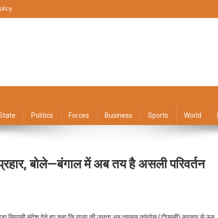
olicy
State
Politics
Forces
Business
Sports
World
प्रहार, बोले—बंगाल में अब तय है असली परिवर्तन
On
सिंगुर
ें बड़ा सियासी संदेश देते हुए कहा कि राज्य की जनता अब तृणमूल कांग्रेस (टीएमसी) सरकार से ऊब