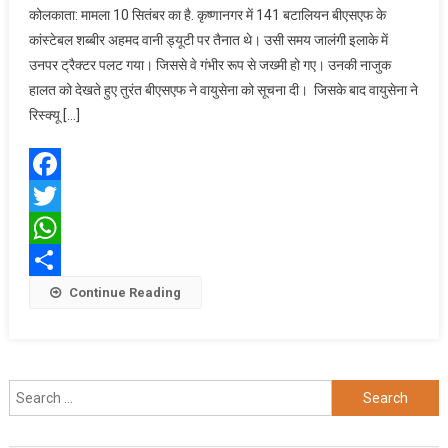
कोलकाता: मामला 10 सितंबर का है. कृष्णानगर में 141 बटालियन बीएसएफ के
जवान
कांस्टेबल शब्बीर अहमद वानी ड्यूटी पर तैनात थे। उसी समय जालंगी इलाके में
को
उनपर ट्रैक्टर पलट गया। जिससे वे गंभीर रूप से जख्मी हो गए। उनकी नाजुक
बचाने
हालत को देखते हुए तुरंत बीएसएफ ने वायुसेना को सूचना दी। जिसके बाद वायुसेना ने
के
लिए
रिस्क्यू […]
वायु
सेना
ने
Facebook
रात
Twitter
में
शुरू
WhatsApp
किया
Share
Continue Reading
रेस्कूय
ऑपरेशन
Search
for: