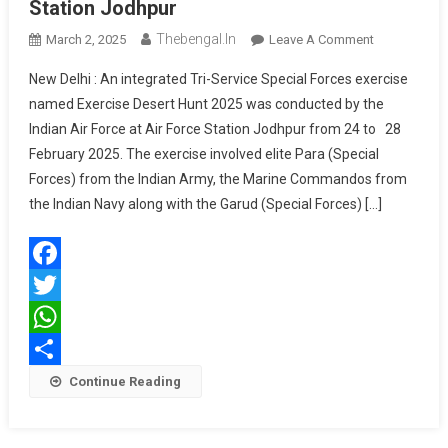
Station Jodhpur
Thebengal.in
On
March 2, 2025
Leave A Comment
Exercise
New Delhi : An integrated Tri-Service Special Forces exercise
Desert
named Exercise Desert Hunt 2025 was conducted by the
Hunt
Indian Air Force at Air Force Station Jodhpur from 24 to 28
2025
February 2025. The exercise involved elite Para (Special
At
Air
Forces) from the Indian Army, the Marine Commandos from
Force
the Indian Navy along with the Garud (Special Forces) […]
Station
Jodhpur
Facebook
Twitter
WhatsApp
Share
Continue Reading