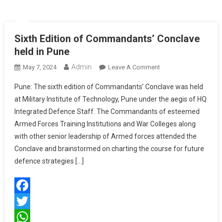
Sixth Edition of Commandants’ Conclave
held in Pune
Admin
On
May 7, 2024
Leave A Comment
Sixth
Pune: The sixth edition of Commandants’ Conclave was held
Edition
at Military Institute of Technology, Pune under the aegis of HQ
Of
Integrated Defence Staff. The Commandants of esteemed
Commandants’
Armed Forces Training Institutions and War Colleges along
Conclave
Held
with other senior leadership of Armed forces attended the
In
Conclave and brainstormed on charting the course for future
Pune
defence strategies […]
Facebook
Twitter