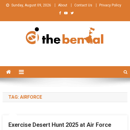
Skip
Sunday, August 09, 2026
About
Contact Us
Privacy Policy
to
content
The Bengal
The Bengal website!
TAG:
AIRFORCE
Exercise Desert Hunt 2025 at Air Force