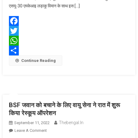
आत्मरक्षा
एसयू-30 एमकेआइ लड़ाकू विमान के साथ इस […]
बल
का
संयुक्त
Facebook
अभ्यास
Twitter
वीर
गार्जियन
WhatsApp
2023
Share
Continue Reading
संपन्न
BSF जवान को बचाने के लिए वायु सेना ने रात में शुरू
किया रेस्कूय ऑपरेशन
Thebengal.in
September 11, 2022
On
Leave A Comment
BSF