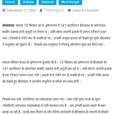
Forces
Kolkata
National
West Bengal
Thebengal.in
On
September 11, 2022
Leave A Comment
BSF
जवान
कोलकाता
:
मामला 10 सितंबर का है. कृष्णानगर में 141 बटालियन बीएसएफ के कांस्टेबल
को
शब्बीर अहमद वानी ड्यूटी पर तैनात थे। उसी समय जालंगी इलाके में उनपर ट्रैक्टर पलट
बचाने
गया। जिससे वे गंभीर रूप से जख्मी हो गए। उनकी नाजुक हालत को देखते हुए तुरंत बीएसएफ
के
ने वायुसेना को सूचना दी। जिसके बाद वायुसेना ने रिस्क्यू ऑपरेशन शुरू कर दिया गया।
लिए
वायु
सेना
मामला पश्चिम बंगाल के कृष्णानगर इलाके की है। 10 सिंतंबर को कृष्णानगर में बीएसएफ के
ने
141 बटालियन के कांस्टेबल शब्बीर अहमद वानी डयूटी कर रहे थे। उसी दौरान जालंगी इलाके
रात
में
में एक ट्रैक्टर उनपर पलट गयी। हादसे से वे गंभीर रुप से जख्मी हो गए। उनकी गंभीर हालत
शुरू
को देखते हुए बीएसएफ ने भारतीय वायुसेना से संर्पक कर मदद मांगी।
किया
रेस्कूय
ऑपरेशन
जिसके बाद उन्हे एयरलिफ्ट कर कोलकाता लाया गया। जहां उन्हें तुरंत राज्य के सुपर
स्पेशलिटी अस्पताल एसएसकेएम में भर्ती करवाया गया है। अब उनकी हालत खतरे से बहर
बताई जा रही है। हवाई मदद मिलने से और तरित्व कार्यवाही से बीएसएफ के जवानों के हौसले