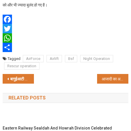
को और भी ज्यादा बुलंद हो गए है।
Facebook
Twitter
WhatsApp
Share
Tagged
AirForce
Airlift
Bsf
Night Operation
Rescur operation
Post
बागुईआटी दोहरे हत्याकांड का मुख्य आरोपी सत्येंद्र चौधरी गिरफ्तार
आजादी का अमृत महोत्सव पर “राष्ट्र विजय उत्सव बंग्लार सोनार मां 2022” बेटियों का हुआ सम्मान
navigation
RELATED POSTS
Eastern Railway Sealdah And Howrah Division Celebrated