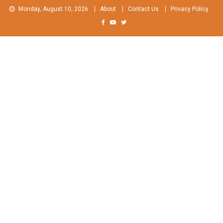
Skip
Monday, August 10, 2026
About
Contact Us
Privacy Policy
to
content