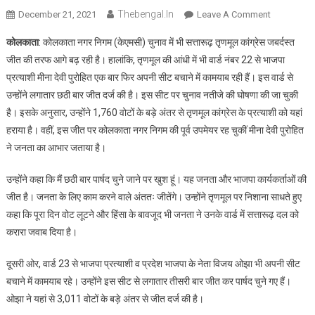
Thebengal.in
On
December 21, 2021
Leave A Comment
छठी
कोलकाता
: कोलकाता नगर निगम (केएमसी) चुनाव में भी सत्तारूढ़ तृणमूल कांग्रेस जबर्दस्त
बार
जीत की तरफ आगे बढ़ रही है। हालांकि, तृणमूल की आंधी में भी वार्ड नंबर 22 से भाजपा
जीतीं
प्रत्याशी मीना देवी पुरोहित एक बार फिर अपनी सीट बचाने में कामयाब रही हैं। इस वार्ड से
बीजेपी
उन्होंने लगातार छठी बार जीत दर्ज की है। इस सीट पर चुनाव नतीजे की घोषणा की जा चुकी
प्रत्याशी
मीना
है। इसके अनुसार, उन्होंने 1,760 वोटों के बड़े अंतर से तृणमूल कांग्रेस के प्रत्याशी को यहां
देवी
हराया है। वहीं, इस जीत पर कोलकाता नगर निगम की पूर्व उपमेयर रह चुकीं मीना देवी पुरोहित
पुरोहित
ने जनता का आभार जताया है।
और
विजय
उन्होंने कहा कि मैं छठी बार पार्षद चुने जाने पर खुश हूं। यह जनता और भाजपा कार्यकर्ताओं की
ओझा
जीत है। जनता के लिए काम करने वाले अंततः जीतेंगे। उन्होंने तृणमूल पर निशाना साधते हुए
ने
कहा कि पूरा दिन वोट लूटने और हिंसा के बावजूद भी जनता ने उनके वार्ड में सत्तारूढ़ दल को
लगाया
करारा जवाब दिया है।
जीत
का
दूसरी ओर, वार्ड 23 से भाजपा प्रत्याशी व प्रदेश भाजपा के नेता विजय ओझा भी अपनी सीट
हैट्रिक
बचाने में कामयाब रहे। उन्होंने इस सीट से लगातार तीसरी बार जीत कर पार्षद चुने गए हैं।
ओझा ने यहां से 3,011 वोटों के बड़े अंतर से जीत दर्ज की है।