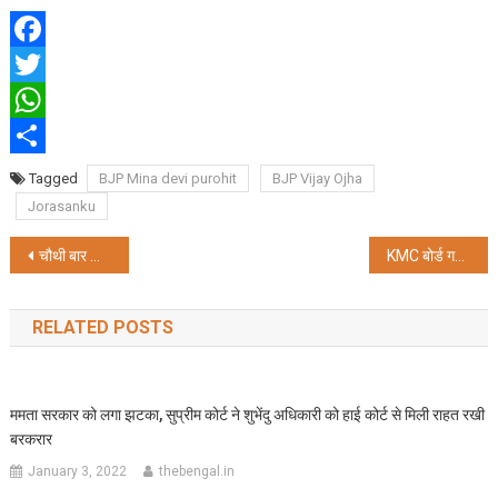
Facebook
Twitter
WhatsApp
Share
Tagged
BJP Mina devi purohit
BJP Vijay Ojha
Jorasanku
Post
चौथी बार जीते कांग्रेस प्रार्थी संतोष पाठक
KMC बोर्ड गठन 23 के बाद, दोबारा मेयर बन सकते हैं फिरहाद
navigation
RELATED POSTS
ममता सरकार को लगा झटका, सुप्रीम कोर्ट ने शुभेंदु अधिकारी को हाई कोर्ट से मिली राहत रखी
बरकरार
January 3, 2022
thebengal.in