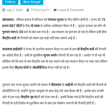
Politics
West Bengal
Thebengal.in
On
July 7, 2023
Leave A Comment
शनीवार
कोलकाता :
पश्चिम बंगाल में शनिवार को
पंचायत चुनाव
के लिए वोटिंग होनी है। राज्य की
73
को
हजार 887 सीटों
के लिए
दो लाख
से अधिक उम्मीदवार मैदान में हैं। चुनाव प्रचार का शोर भी
बंगाल
गुरुवार शाम 5:00
बजे के बाद थम गया है। अब मतदान का इंतजार हो रहा है लेकिन इसी बीच
में
केंद्रीय बलों
की तैनाती को लेकर एक बड़ी जटिलता सामने आई है।
मतदान
लेकिन
कलकत्ता हाईकोर्ट
ने राज्य के प्रत्येक मतदान केंद्र पर कम से कम
दो केंद्रीय बलों
की तैनाती
प्रोटोकॉल
के
का आदेश दिया है। उसी के मुताबिक
चुनाव आयो
ग तैयारी भी कर रहा है। आयोग ने तो यह भी
विपरीत
कोशिश की कि कम से कम केंद्रीय बल के एक जवान को एक मतदान केंद्र पर रखा जाए लेकिन
तैनाती
इसके लिए
सेंट्रल फोर्स
के
कोऑर्डिनेटर
तैयार नहीं हो रहे हैं।
को
तैयार
नहीं
गुरुवार रात राज्य चुनाव आयोग के दफ्तर में
बीएसएफ
के
आईजी
जो केंद्रीय बलों की तैनाती के
केंद्रीय
कोऑर्डिनेटर हैं, उन्होंने चुनाव आयुक्त के साथ डेढ़ घंटे तक बैठक की है। इसके बाद उनकी
बल
ओर से एक पत्र
केंद्रीय गृह मं
त्री को भेजा गया है। इसमें लिखा गया है कि केंद्रीय बलों की
तैनाती के प्रोटोकॉल के मुताबिक कम से कम एक सेक्शन जवानों की तैनाती होती है।