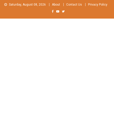
Skip
Saturday, August 08, 2026
About
Contact Us
Privacy Policy
to
content