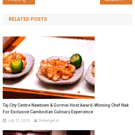
Post
navigation
RELATED POSTS
Taj City Centre Newtown & Gormei Host Award-Winning Chef Nak
For Exclusive Cambodian Culinary Experience
July 22, 2025
thebengal.in