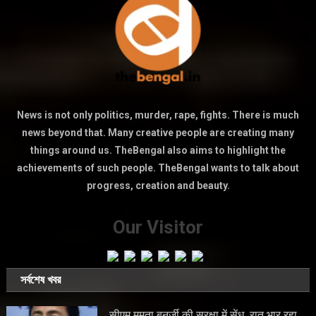
News is not only politics, murder, rape, fights. There is much
news beyond that. Many creative people are creating many
things around us. TheBengal also aims to highlight the
achievements of such people. TheBengal wants to talk about
progress, creation and beauty.
Our Visitor
সর্বশেষ খবর
सीएम ममता बनर्जी की सुरक्षा में सेंध, रात भार रहा