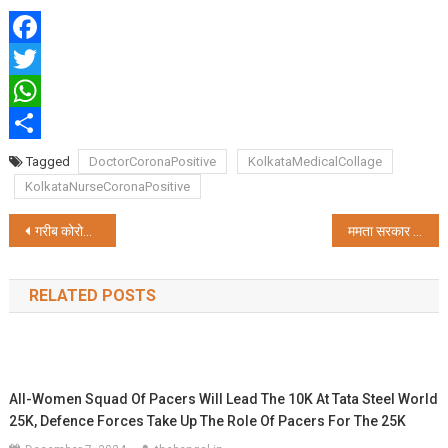
Facebook
Twitter
WhatsApp
Share
Tagged
DoctorCoronaPositive
KolkataMedicalCollage
KolkataNurseCoronaPositive
Post
गरीब कोरोना रोगियों को घर-घर खाना पहुंचाएगी ममता सरकार, मुख्य सचिव ने दिया निर्देश
ममता सरकार पर लगा ‘निर्भया फंड’ गबन का आरोप, कलकत्ता हाई कोर्ट ने मांगा जवाब
navigation
RELATED POSTS
All-Women Squad Of Pacers Will Lead The 10K At Tata Steel World
25K, Defence Forces Take Up The Role Of Pacers For The 25K