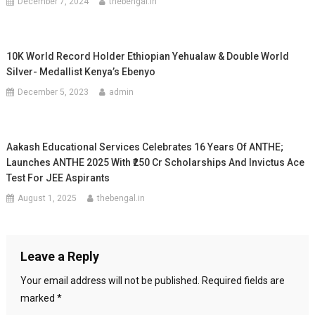
December 7, 2024
thebengal.in
10K World Record Holder Ethiopian Yehualaw & Double World
Silver- Medallist Kenya’s Ebenyo
December 5, 2023
admin
Aakash Educational Services Celebrates 16 Years Of ANTHE;
Launches ANTHE 2025 With ₹250 Cr Scholarships And Invictus Ace
Test For JEE Aspirants
August 1, 2025
thebengal.in
Leave a Reply
Your email address will not be published.
Required fields are
marked
*