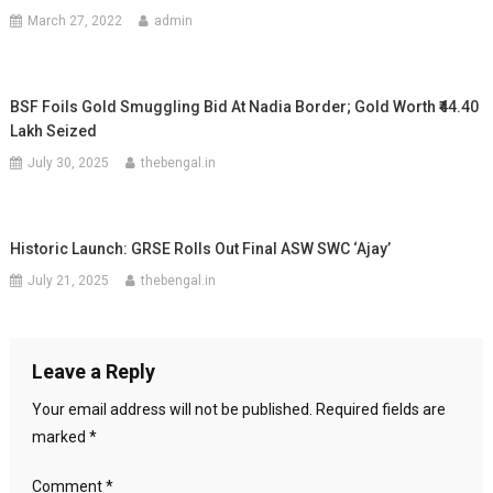
March 27, 2022
admin
BSF Foils Gold Smuggling Bid At Nadia Border; Gold Worth ₹44.40
Lakh Seized
July 30, 2025
thebengal.in
Historic Launch: GRSE Rolls Out Final ASW SWC ‘Ajay’
July 21, 2025
thebengal.in
Leave a Reply
Your email address will not be published.
Required fields are
marked
*
Comment
*