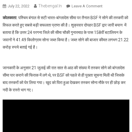
Thebengal.in
On
July 22, 2022
Leave A Comment
BSF
कोलकाता:
पश्चिम बंगाल से सटी भारत-बांग्लादेश सीमा पर तैनात BSF ने सोने की तस्करी को
ने
विफल करते हुए सबसे बड़ी सफलता प्राप्त की है। शुक्रवार दोपहर BSF द्वार जारी बयान में
भारत-
बताया है कि उत्तर 24 परगना जिले की सीमा चौकी गुनारमाठ के पास 158वीं बटालियन के
बांग्लादेश
जवानों ने 41.49 किलोग्राम सोना जब्त किया है। जब्त सोने की बाजार कीमत लगभग 21.22
सीमा
पर
करोड़ रुपये बताई गई है।
41.49
किलोग्राम
सोना
जानकारी के अनुसार 21 जुलाई की रात सात से आठ की संख्या में तस्कर सोने को बांग्लादेश
पकड़ा
सीमा पार कराने की फिराक में लगे थे, पर BSF को पहले से ही पुख्ता सूचना मिली थी जिसके
￼
बाद तस्करों को घेर लिया गया। खुद को घिरा हुआ देखकर तस्कर सोना मौके पर ही छोड़ कर
नदी के रास्ते भाग गए।