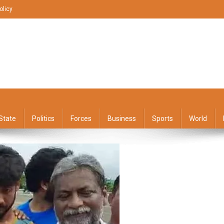
olicy
State
Politics
Forces
Business
Sports
World