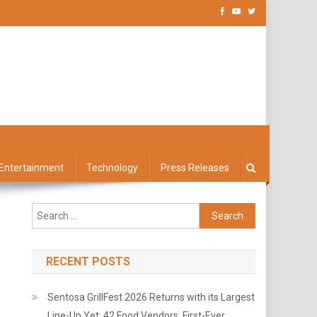
Entertainment
Technology
Press Releases
Search
for:
RECENT POSTS
Sentosa GrillFest 2026 Returns with its Largest
Line-Up Yet: 42 Food Vendors, First-Ever