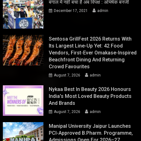
बंगाल में नहीं बचा है अब विपक्ष : अभिषेक बनर्जी
December 17, 2021
admin
Sentosa GrillFest 2026 Returns With
Its Largest Line-Up Yet: 42 Food
Vendors, First-Ever Omakase-Inspired
Beachfront Dining And Returning
Crowd Favourites
August 7, 2026
admin
Nykaa Best In Beauty 2026 Honours
India's Most Loved Beauty Products
And Brands
August 7, 2026
admin
Manipal University Jaipur Launches
PCI-Approved B.Pharm. Programme,
Admissions Open For 2026–27