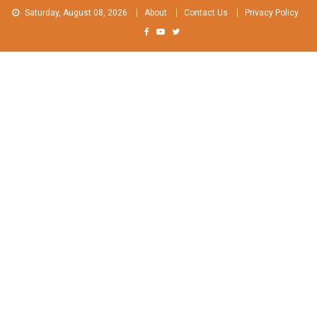
Skip
Saturday, August 08, 2026
About
Contact Us
Privacy Policy
to
content