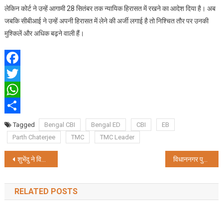
लेकिन कोर्ट ने उन्हें आगामी 28 सितंबर तक न्यायिक हिरासत में रखने का आदेश दिया है। अब
जबकि सीबीआई ने उन्हें अपनी हिरासत में लेने की अर्जी लगाई है तो निश्चित तौर पर उनकी
मुश्किलें और अधिक बढ़ने वाली हैं।
Facebook
Twitter
WhatsApp
Share
Tagged
Bengal CBI
Bengal ED
CBI
EB
Parth Chaterjee
TMC
TMC Leader
Post
शुभेंदु ने विधानसभा में किया दावा: तृणमूल में 99.99 फीसदी लोग चोर
विधाननगर पुलिस आयुक्त सहित पांच IPS अधिकारियों का तबादला
navigation
RELATED POSTS