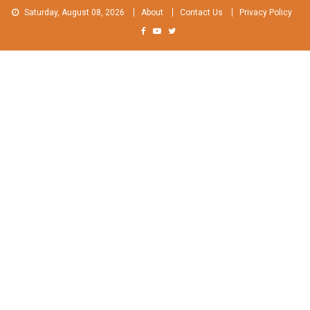
Skip
Saturday, August 08, 2026
About
Contact Us
Privacy Policy
to
content