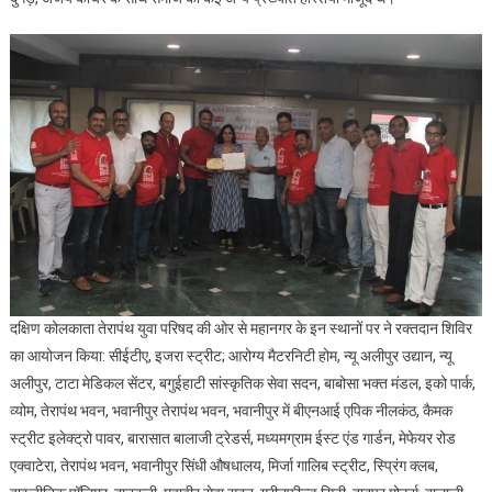
दक्षिण कोलकाता तेरापंथ युवा परिषद की ओर से महानगर के इन स्थानों पर ने रक्तदान शिविर
का आयोजन किया: सीईटीए, इजरा स्ट्रीट; आरोग्य मैटरनिटी होम, न्यू अलीपुर उद्यान, न्यू
अलीपुर, टाटा मेडिकल सेंटर, बगुईहाटी सांस्कृतिक सेवा सदन, बाबोसा भक्त मंडल, इको पार्क,
व्योम, तेरापंथ भवन, भवानीपुर तेरापंथ भवन, भवानीपुर में बीएनआई एपिक नीलकंठ, कैमक
स्ट्रीट इलेक्ट्रो पावर, बारासात बालाजी ट्रेडर्स, मध्यमग्राम ईस्ट एंड गार्डन, मेफेयर रोड
एक्वाटेरा, तेरापंथ भवन, भवानीपुर सिंधी औषधालय, मिर्जा गालिब स्ट्रीट, स्प्रिंग क्लब,