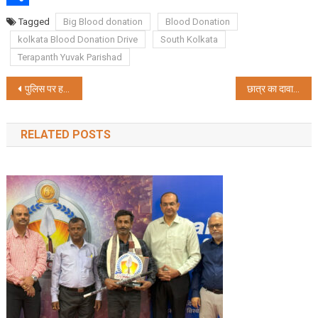
Share
Tagged
Big Blood donation
Blood Donation
kolkata Blood Donation Drive
South Kolkata
Terapanth Yuvak Parishad
Post
पुलिस पर हमला व आगजनी में अब तक 20 गिरफ्तारी
छात्र का दावा, ममता बनर्जी द्वारा दिया गया नियुक्ति पत्र फर्जी
navigation
RELATED POSTS