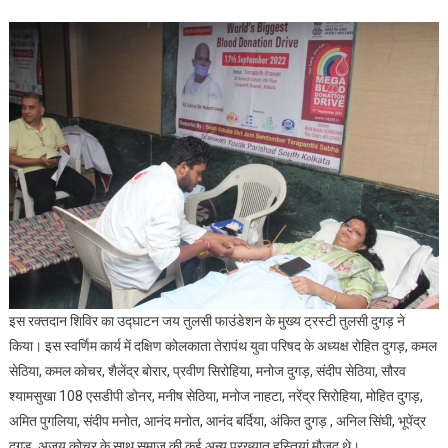
के
युवा
परिषद
द्वारा
रक्तदान
शिविर
का
आयोजन
इस रक्तदान शिविर का उद्घाटन जय तुलसी फाउंडेशन के मुख्य ट्रस्टी तुलसी दुगड़ ने
किया। इस स्वर्णिम कार्य में दक्षिण कोलकाता तेरापंथ युवा परिषद के अध्यक्ष रोहित दुगड़, कमल
सेठिया, कमल कोचर, शैलेंद्र बोरार, प्रवीण सिरोहिया, मनोज दुगड़, संदीप सेठिया, सौरव
श्यामसुखा 108 एसडीपी डोनर, मनीष सेठिया, मनोज नाहटा, नरेंद्र सिरोहिया, मोहित दुगड़,
अमित पुगलिया, संदीप मनोत, आनंद मनोत, आनंद बर्दिया, अंकित दुगड़ , अनिल सिंघी, भूपेंद्र
दुगड़, अजय कोचर के साथ समाज की कई अन्य प्रख्यात हस्तियां मौजूद थे।