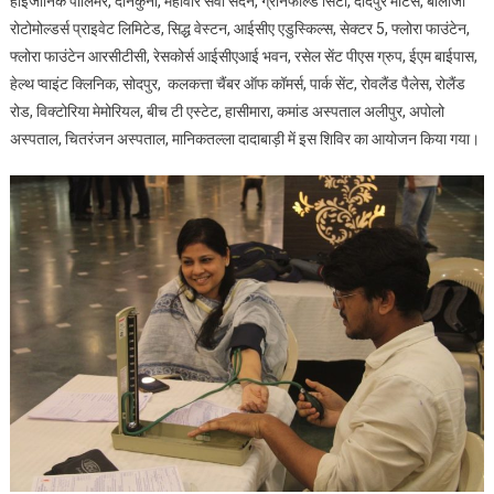
हाइजीनिक पॉलिमर, दानकुनी, महावीर सेवा सदन, ग्रीनफील्ड सिटी, दादपुर मोटर्स, बालाजी
रोटोमोल्डर्स प्राइवेट लिमिटेड, सिद्ध वेस्टन, आईसीए एडुस्किल्स, सेक्टर 5, फ्लोरा फाउंटेन,
फ्लोरा फाउंटेन आरसीटीसी, रेसकोर्स आईसीएआई भवन, रसेल सेंट पीएस ग्रुप, ईएम बाईपास,
हेल्थ प्वाइंट क्लिनिक, सोदपुर, कलकत्ता चैंबर ऑफ कॉमर्स, पार्क सेंट, रोवलैंड पैलेस, रोलैंड
रोड, विक्टोरिया मेमोरियल, बीच टी एस्टेट, हासीमारा, कमांड अस्पताल अलीपुर, अपोलो
अस्पताल, चितरंजन अस्पताल, मानिकतल्ला दादाबाड़ी में इस शिविर का आयोजन किया गया।