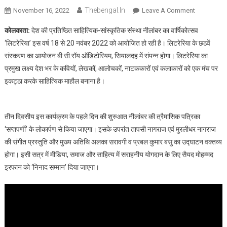
Thebengal.in
On
November 16, 2022
Leave A Comment
नीलांबर
कोलकाता:
देश की प्रतिष्ठित साहित्यिक-सांस्कृतिक संस्था नीलांबर का वार्षिकोत्सव
के
‘लिटरेरिया’ इस वर्ष 18 से 20 नवंबर 2022 को आयोजित हो रही है। लिटरेरिया के छठवें
वार्षिकोत्सव
संस्करण का आयोजन बी.सी.रॉय ऑडिटोरियम, सियालदह में संपन्न होगा। लिटरेरिया का
लिटरेरिया
प्रमुख लक्ष्य देश भर के कवियों, लेखकों, आलोचकों, नाटककारों एवं कलाकारों को एक मंच पर
2022
18
इकट्ठा करके साहित्यिक माहौल बनाना है।
नवंबर
से
शुरू
तीन दिवसीय इस कार्यक्रम के पहले दिन की शुरुआत नीलांबर की त्रैमासिक पत्रिका
‘सप्तपर्णी’ के लोकार्पण से किया जाएगा। इसके उपरांत तापसी नागराज एवं मुरलीधर नागराज
की संगीत प्रस्तुति और मुख्य अतिथि अलका सरावगी व प्रबल कुमार बसु का उद्घाटन वक्तव्य
होगा। इसी सत्र में मीडिया, समाज और साहित्य में सराहनीय योगदान के लिए सैयद मोहम्मद
इरफान को ‘निनाद सम्मान’ दिया जाएगा।