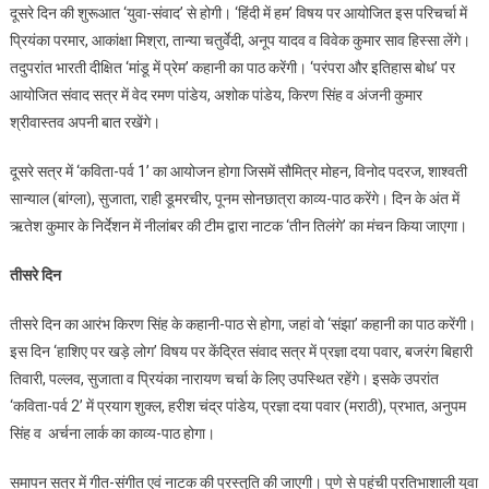
दूसरे दिन की शुरूआत ‘युवा-संवाद’ से होगी। ‘हिंदी में हम’ विषय पर आयोजित इस परिचर्चा में
प्रियंका परमार, आकांक्षा मिश्रा, तान्या चतुर्वेदी, अनूप यादव व विवेक कुमार साव हिस्सा लेंगे।
तदुपरांत भारती दीक्षित ‘मांडू में प्रेम’ कहानी का पाठ करेंगी। ‘परंपरा और इतिहास बोध’ पर
आयोजित संवाद सत्र में वेद रमण पांडेय, अशोक पांडेय, किरण सिंह व अंजनी कुमार
श्रीवास्तव अपनी बात रखेंगे।
दूसरे सत्र में ‘कविता-पर्व 1’ का आयोजन होगा जिसमें सौमित्र मोहन, विनोद पदरज, शाश्वती
सान्याल (बांग्ला), सुजाता, राही डूमरचीर, पूनम सोनछात्रा काव्य-पाठ करेंगे। दिन के अंत में
ऋतेश कुमार के निर्देशन में नीलांबर की टीम द्वारा नाटक ‘तीन तिलंगे’ का मंचन किया जाएगा।
तीसरे दिन
तीसरे दिन का आरंभ किरण सिंह के कहानी-पाठ से होगा, जहां वो ‘संझा’ कहानी का पाठ करेंगी।
इस दिन ‘हाशिए पर खड़े लोग’ विषय पर केंद्रित संवाद सत्र में प्रज्ञा दया पवार, बजरंग बिहारी
तिवारी, पल्लव, सुजाता व प्रियंका नारायण चर्चा के लिए उपस्थित रहेंगे। इसके उपरांत
‘कविता-पर्व 2’ में प्रयाग शुक्ल, हरीश चंद्र पांडेय, प्रज्ञा दया पवार (मराठी), प्रभात, अनुपम
सिंह व अर्चना लार्क का काव्य-पाठ होगा।
समापन सत्र में गीत-संगीत एवं नाटक की प्रस्तुति की जाएगी। पुणे से पहुंची प्रतिभाशाली युवा