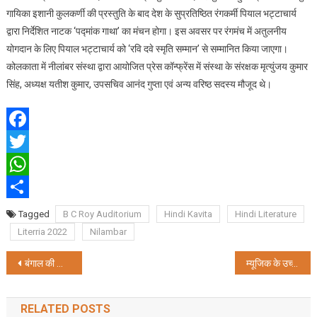
गायिका इशानी कुलकर्णी की प्रस्तुति के बाद देश के सुप्रतिष्ठित रंगकर्मी पियाल भट्टाचार्य
द्वारा निर्देशित नाटक ‘पद्मांक गाथा’ का मंचन होगा। इस अवसर पर रंगमंच में अतुलनीय
योगदान के लिए पियाल भट्टाचार्य को ‘रवि दवे स्मृति सम्मान’ से सम्मानित किया जाएगा।
कोलकाता में नीलांबर संस्था द्वारा आयोजित प्रेस कॉन्फ्रेंस में संस्था के संरक्षक मृत्युंजय कुमार
सिंह, अध्यक्ष यतीश कुमार, उपसचिव आनंद गुप्ता एवं अन्य वरिष्ठ सदस्य मौजूद थे।
Facebook
Twitter
WhatsApp
Share
Tagged
B C Roy Auditorium
Hindi Kavita
Hindi Literature
Literria 2022
Nilambar
Post
बंगाल की खाड़ी में बना एक और चक्रवात, बढ़ेगी ठंड
म्यूजिक के उच्च स्तर “इटरनल साउंड्स” की ग्रैंड लॉन्चिंग
navigation
RELATED POSTS