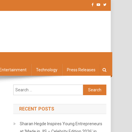
Entertainment
Technology
Press Releases
Search
for:
RECENT POSTS
Sharan Hegde Inspires Young Entrepreneurs
at ‘Made in JIS – Celebrity Edition 2026’ in