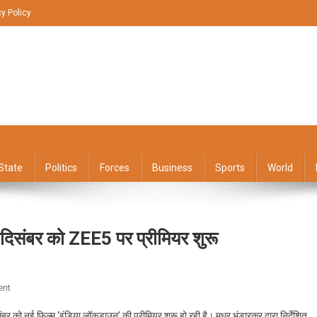
cy Policy
State
Politics
Forces
Business
Sports
World
दिसंबर को ZEE5 पर प्रीमियर शुरू
On
ent
मधुर
संबर को नई फिल्म ‘इंडिया लॉकडाउन’ की प्रीमियर शुरू हो रही है। मधुर भंडारकर द्वारा निर्देशित