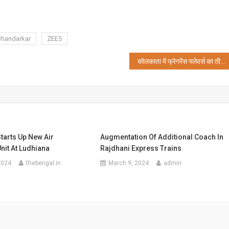
Bhandarkar
ZEE5
कोलकाता में फ्रेगरेंस फ्लेवर्स का तीन दिवसीय अंतरराष्ट्रीय सम्मेलन 23 से 25 फरवरी
Starts Up New Air
Augmentation Of Additional Coach In
nit At Ludhiana
Rajdhani Express Trains
2024
thebengal.in
March 9, 2024
admin