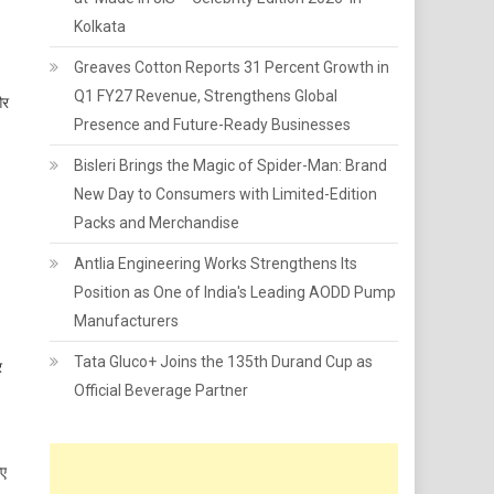
Kolkata
Greaves Cotton Reports 31 Percent Growth in
Q1 FY27 Revenue, Strengthens Global
और
Presence and Future-Ready Businesses
Bisleri Brings the Magic of Spider-Man: Brand
New Day to Consumers with Limited-Edition
Packs and Merchandise
Antlia Engineering Works Strengthens Its
Position as One of India's Leading AODD Pump
Manufacturers
Tata Gluco+ Joins the 135th Durand Cup as
र
Official Beverage Partner
िए