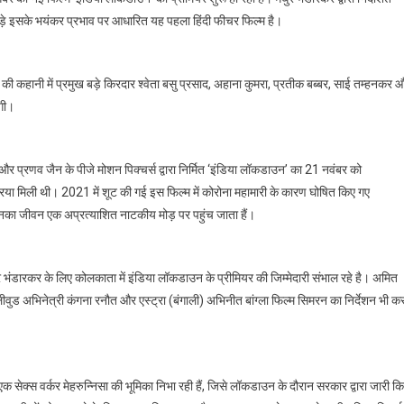
भंडारकर
 पड़े इसके भयंकर प्रभाव पर आधारित यह पहला हिंदी फीचर फिल्म है।
की
“इंडिया
लॉकडाउन”
 कहानी में प्रमुख बड़े किरदार श्वेता बसु प्रसाद, अहाना कुमरा, प्रतीक बब्बर, साई तम्हनकर 
2
ंगी।
दिसंबर
को
ZEE5
र प्रणव जैन के पीजे मोशन पिक्चर्स द्वारा निर्मित ‘इंडिया लॉकडाउन’ का 21 नवंबर को
पर
प्रीमियर
या मिली थी। 2021 में शूट की गई इस फिल्म में कोरोना महामारी के कारण घोषित किए गए
शुरू
िनका जीवन एक अप्रत्याशित नाटकीय मोड़ पर पहुंच जाता हैं।
भंडारकर के लिए कोलकाता में इंडिया लॉकडाउन के प्रीमियर की जिम्मेदारी संभाल रहे है। अमित
वुड अभिनेत्री कंगना रनौत और एस्ट्रा (बंगाली) अभिनीत बांग्ला फिल्म सिमरन का निर्देशन भी क
ें एक सेक्स वर्कर मेहरुन्निसा की भूमिका निभा रही हैं, जिसे लॉकडाउन के दौरान सरकार द्वारा जारी क