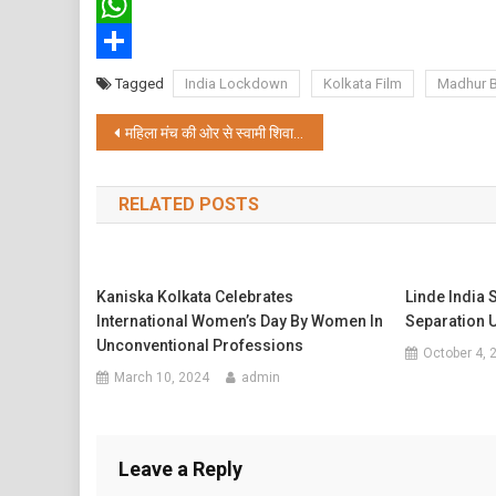
Twitter
WhatsApp
Share
Tagged
India Lockdown
Kolkata Film
Madhur 
Post
महिला मंच की ओर से स्वामी शिवानंद जी को सम्मानित किया गया
navigation
RELATED POSTS
Kaniska Kolkata Celebrates
Linde India 
International Women’s Day By Women In
Separation U
Unconventional Professions
October 4, 
March 10, 2024
admin
Leave a Reply